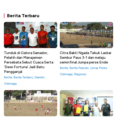
Berita Terbaru
Tunduk di Gelora Samador,
Citra Bakti Ngada Tekuk Laskar
Pelatih dan Manajemen
Sembur Paus 3-1 dan melaju
Persebata Sebut Cuaca Serta
seminfinal Jumpa perse Ende
‘Dewi Fortuna’ Jadi Batu
Berita
,
Berita Populer
,
Lensa Flores
,
Pengganjal
Olahraga
,
Regional
Berita
,
Berita Terbaru
,
Daerah
,
Olahraga