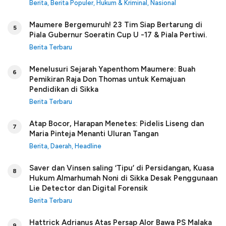
Berita
,
Berita Populer
,
Hukum & Kriminal
,
Nasional
Maumere Bergemuruh! 23 Tim Siap Bertarung di
5
Piala Gubernur Soeratin Cup U -17 & Piala Pertiwi.
Berita Terbaru
Menelusuri Sejarah Yapenthom Maumere: Buah
6
Pemikiran Raja Don Thomas untuk Kemajuan
Pendidikan di Sikka
Berita Terbaru
Atap Bocor, Harapan Menetes: Pidelis Liseng dan
7
Maria Pinteja Menanti Uluran Tangan
Berita
,
Daerah
,
Headline
Saver dan Vinsen saling ‘Tipu’ di Persidangan, Kuasa
8
Hukum Almarhumah Noni di Sikka Desak Penggunaan
Lie Detector dan Digital Forensik
Berita Terbaru
Hattrick Adrianus Atas Persap Alor Bawa PS Malaka
9