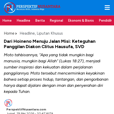
Home
Headline
Berita
Regional
Ekonomi & Bisnis
Pendidik
Home
Headline
,
Liputan Khusus
Dari Hoineno Menuju Jalan Misi: Keteguhan
Panggilan Diakon Clitus Hausufa, SVD
Moto tahbisannya, “Apa yang tidak mungkin bagi
manusia, mungkin bagi Allah” (Lukas 18:27), menjadi
sumber inspirasi dan kekuatan dalam perjalanan
panggilannya. Moto tersebut mencerminkan keyakinan
bahwa setiap proses hidup, tantangan, dan pengorbanan
hanya dapat dijalani dengan iman dan penyerahan diri
kepada Tuhan.
PerspektifNusantara.com
Jumat, 29 Mei 2026 - 20:47 WITA