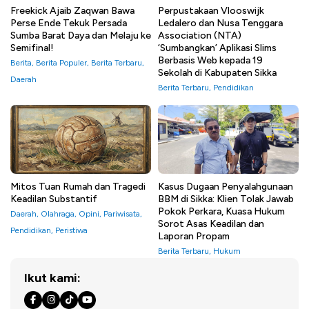
Freekick Ajaib Zaqwan Bawa
Perpustakaan Vlooswijk
Perse Ende Tekuk Persada
Ledalero dan Nusa Tenggara
Sumba Barat Daya dan Melaju ke
Association (NTA)
Semifinal!
‘Sumbangkan’ Aplikasi Slims
Berbasis Web kepada 19
Berita
,
Berita Populer
,
Berita Terbaru
,
Sekolah di Kabupaten Sikka
Daerah
Berita Terbaru
,
Pendidikan
Mitos Tuan Rumah dan Tragedi
Kasus Dugaan Penyalahgunaan
Keadilan Substantif
BBM di Sikka: Klien Tolak Jawab
Pokok Perkara, Kuasa Hukum
Daerah
,
Olahraga
,
Opini
,
Pariwisata
,
Sorot Asas Keadilan dan
Pendidikan
,
Peristiwa
Laporan Propam
Berita Terbaru
,
Hukum
Ikut kami: