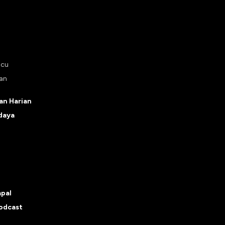
ucu
tan
n Harian
daya
apal
odcast