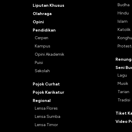
Budha
Liputan Khusus
Hindu
Olahraga
Islam
Opini
Katolik
Pendidikan
Cerpen
Kongh
Kampus
Protes
Opini Akademik
Renunga
Puisi
Seni Bu
Sekolah
Lagu
Musik
Pojok Curhat
Tarian
Pojok Karikatur
Tradisi
Regional
Lensa Flores
Tiket K
Lensa Sumba
Video P
Lensa Timor