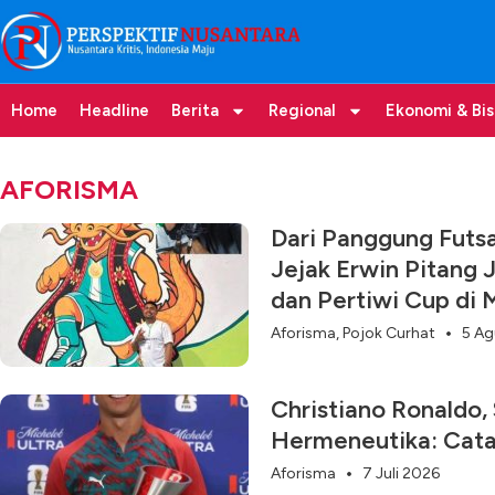
Home
Headline
Berita
Regional
Ekonomi & Bis
AFORISMA
Dari Panggung Futsa
Jejak Erwin Pitang 
dan Pertiwi Cup di
Aforisma
,
Pojok Curhat
5 Ag
Christiano Ronaldo,
Hermeneutika: Cata
Aforisma
7 Juli 2026