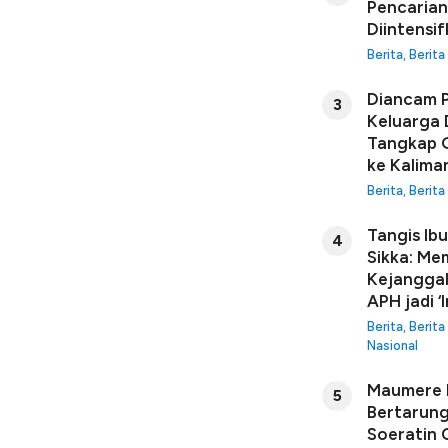
Pencarian
Diintensi
Berita
,
Berita
Diancam P
3
Keluarga 
Tangkap G
ke Kalima
Berita
,
Berita
Tangis Ib
4
Sikka: Me
Kejanggal
APH jadi ‘I
Berita
,
Berita
Nasional
Maumere B
5
Bertarung
Soeratin C