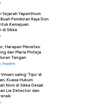
u
i Sejarah Yapenthom
Buah Pemikiran Raja Don
ntuk Kemajuan
 di Sikka
u
r, Harapan Menetes:
seng dan Maria Pinteja
luran Tangan
h
,
Headline
Vinsen saling ‘Tipu’ di
an, Kuasa Hukum
h Noni di Sikka Desak
n Lie Detector dan
rensik
u