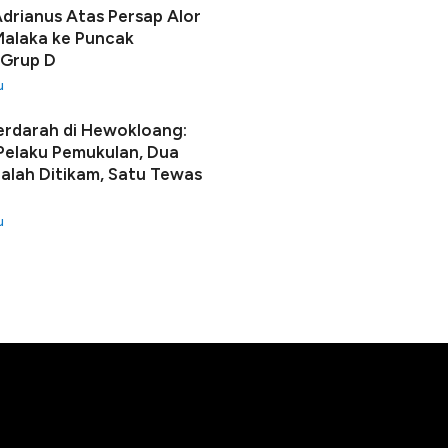
Adrianus Atas Persap Alor
alaka ke Puncak
 Grup D
u
erdarah di Hewokloang:
 Pelaku Pemukulan, Dua
lah Ditikam, Satu Tewas
u