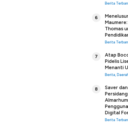
Berita Terbar
Menelusur
6
Maumere: 
Thomas u
Pendidikan
Berita Terbar
Atap Boco
7
Pidelis Li
Menanti U
Berita
,
Daera
Saver dan 
8
Persidang
Almarhuma
Penggunaa
Digital Fo
Berita Terbar