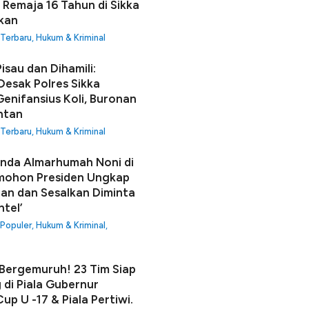
 Remaja 16 Tahun di Sikka
fkan
 Terbaru
,
Hukum & Kriminal
isau dan Dihamili:
Desak Polres Sikka
enifansius Koli, Buronan
ntan
 Terbaru
,
Hukum & Kriminal
unda Almarhumah Noni di
mohon Presiden Ungkap
an dan Sesalkan Diminta
ntel’
 Populer
,
Hukum & Kriminal
,
ergemuruh! 23 Tim Siap
 di Piala Gubernur
up U -17 & Piala Pertiwi.