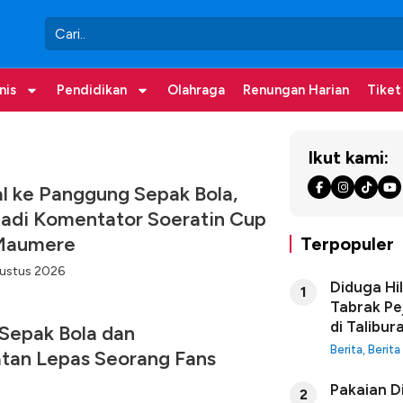
nis
Pendidikan
Olahraga
Renungan Harian
Tiket
Ikut kami:
l ke Panggung Sepak Bola,
Jadi Komentator Soeratin Cup
 Maumere
Terpopuler
ustus 2026
Diduga Hi
1
Tabrak Pe
di Talibur
 Sepak Bola dan
Berita
,
Berita
tan Lepas Seorang Fans
Pakaian D
2