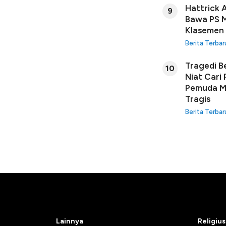
Hattrick 
9
Bawa PS M
Klasemen
Berita Terbar
Tragedi B
10
Niat Cari
Pemuda Ma
Tragis
Berita Terbar
Lainnya
Religius