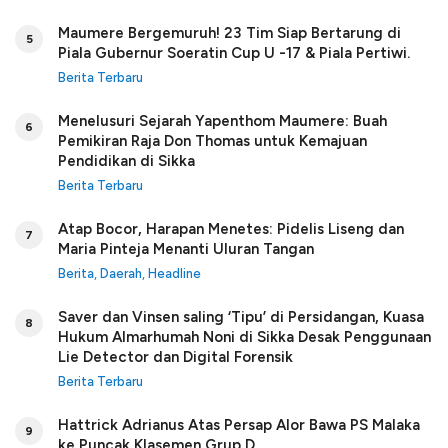
Maumere Bergemuruh! 23 Tim Siap Bertarung di
5
Piala Gubernur Soeratin Cup U -17 & Piala Pertiwi.
Berita Terbaru
Menelusuri Sejarah Yapenthom Maumere: Buah
6
Pemikiran Raja Don Thomas untuk Kemajuan
Pendidikan di Sikka
Berita Terbaru
Atap Bocor, Harapan Menetes: Pidelis Liseng dan
7
Maria Pinteja Menanti Uluran Tangan
Berita
,
Daerah
,
Headline
Saver dan Vinsen saling ‘Tipu’ di Persidangan, Kuasa
8
Hukum Almarhumah Noni di Sikka Desak Penggunaan
Lie Detector dan Digital Forensik
Berita Terbaru
Hattrick Adrianus Atas Persap Alor Bawa PS Malaka
9
ke Puncak Klasemen Grup D