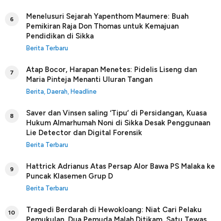
Menelusuri Sejarah Yapenthom Maumere: Buah
6
Pemikiran Raja Don Thomas untuk Kemajuan
Pendidikan di Sikka
Berita Terbaru
Atap Bocor, Harapan Menetes: Pidelis Liseng dan
7
Maria Pinteja Menanti Uluran Tangan
Berita
,
Daerah
,
Headline
Saver dan Vinsen saling ‘Tipu’ di Persidangan, Kuasa
8
Hukum Almarhumah Noni di Sikka Desak Penggunaan
Lie Detector dan Digital Forensik
Berita Terbaru
Hattrick Adrianus Atas Persap Alor Bawa PS Malaka ke
9
Puncak Klasemen Grup D
Berita Terbaru
Tragedi Berdarah di Hewokloang: Niat Cari Pelaku
10
Pemukulan, Dua Pemuda Malah Ditikam, Satu Tewas