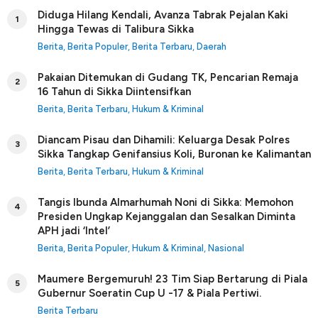
Diduga Hilang Kendali, Avanza Tabrak Pejalan Kaki
1
Hingga Tewas di Talibura Sikka
Berita
,
Berita Populer
,
Berita Terbaru
,
Daerah
Pakaian Ditemukan di Gudang TK, Pencarian Remaja
2
16 Tahun di Sikka Diintensifkan
Berita
,
Berita Terbaru
,
Hukum & Kriminal
Diancam Pisau dan Dihamili: Keluarga Desak Polres
3
Sikka Tangkap Genifansius Koli, Buronan ke Kalimantan
Berita
,
Berita Terbaru
,
Hukum & Kriminal
Tangis Ibunda Almarhumah Noni di Sikka: Memohon
4
Presiden Ungkap Kejanggalan dan Sesalkan Diminta
APH jadi ‘Intel’
Berita
,
Berita Populer
,
Hukum & Kriminal
,
Nasional
Maumere Bergemuruh! 23 Tim Siap Bertarung di Piala
5
Gubernur Soeratin Cup U -17 & Piala Pertiwi.
Berita Terbaru