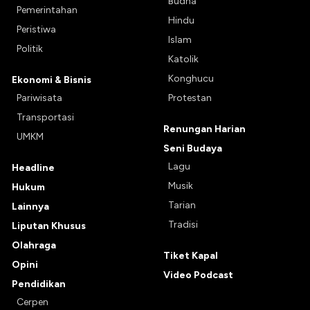
Budha
Pemerintahan
Hindu
Peristiwa
Islam
Politik
Katolik
Konghucu
Ekonomi & Bisnis
Pariwisata
Protestan
Transportasi
Renungan Harian
UMKM
Seni Budaya
Lagu
Headline
Musik
Hukum
Tarian
Lainnya
Tradisi
Liputan Khusus
Olahraga
Tiket Kapal
Opini
Video Podcast
Pendidikan
Cerpen