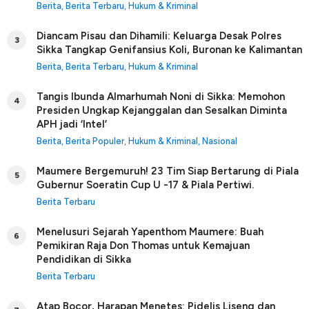
Berita
,
Berita Terbaru
,
Hukum & Kriminal
Diancam Pisau dan Dihamili: Keluarga Desak Polres
3
Sikka Tangkap Genifansius Koli, Buronan ke Kalimantan
Berita
,
Berita Terbaru
,
Hukum & Kriminal
Tangis Ibunda Almarhumah Noni di Sikka: Memohon
4
Presiden Ungkap Kejanggalan dan Sesalkan Diminta
APH jadi ‘Intel’
Berita
,
Berita Populer
,
Hukum & Kriminal
,
Nasional
Maumere Bergemuruh! 23 Tim Siap Bertarung di Piala
5
Gubernur Soeratin Cup U -17 & Piala Pertiwi.
Berita Terbaru
Menelusuri Sejarah Yapenthom Maumere: Buah
6
Pemikiran Raja Don Thomas untuk Kemajuan
Pendidikan di Sikka
Berita Terbaru
Atap Bocor, Harapan Menetes: Pidelis Liseng dan