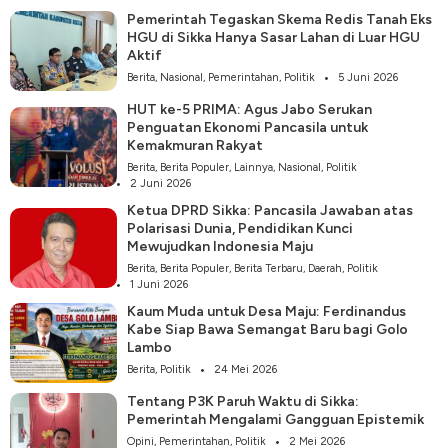
Pemerintah Tegaskan Skema Redis Tanah Eks
HGU di Sikka Hanya Sasar Lahan di Luar HGU
Aktif
Berita
,
Nasional
,
Pemerintahan
,
Politik
5 Juni 2026
HUT ke-5 PRIMA: Agus Jabo Serukan
Penguatan Ekonomi Pancasila untuk
Kemakmuran Rakyat
Berita
,
Berita Populer
,
Lainnya
,
Nasional
,
Politik
2 Juni 2026
Ketua DPRD Sikka: Pancasila Jawaban atas
Polarisasi Dunia, Pendidikan Kunci
Mewujudkan Indonesia Maju
Berita
,
Berita Populer
,
Berita Terbaru
,
Daerah
,
Politik
1 Juni 2026
Kaum Muda untuk Desa Maju: Ferdinandus
Kabe Siap Bawa Semangat Baru bagi Golo
Lambo
Berita
,
Politik
24 Mei 2026
Tentang P3K Paruh Waktu di Sikka:
Pemerintah Mengalami Gangguan Epistemik
Opini
,
Pemerintahan
,
Politik
2 Mei 2026