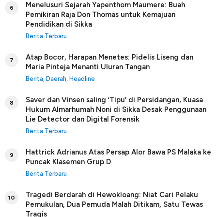
Menelusuri Sejarah Yapenthom Maumere: Buah
6
Pemikiran Raja Don Thomas untuk Kemajuan
Pendidikan di Sikka
Berita Terbaru
Atap Bocor, Harapan Menetes: Pidelis Liseng dan
7
Maria Pinteja Menanti Uluran Tangan
Berita
,
Daerah
,
Headline
Saver dan Vinsen saling ‘Tipu’ di Persidangan, Kuasa
8
Hukum Almarhumah Noni di Sikka Desak Penggunaan
Lie Detector dan Digital Forensik
Berita Terbaru
Hattrick Adrianus Atas Persap Alor Bawa PS Malaka ke
9
Puncak Klasemen Grup D
Berita Terbaru
Tragedi Berdarah di Hewokloang: Niat Cari Pelaku
10
Pemukulan, Dua Pemuda Malah Ditikam, Satu Tewas
Tragis