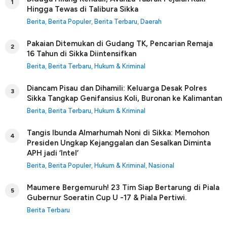
1
Hingga Tewas di Talibura Sikka
Berita
,
Berita Populer
,
Berita Terbaru
,
Daerah
Pakaian Ditemukan di Gudang TK, Pencarian Remaja
2
16 Tahun di Sikka Diintensifkan
Berita
,
Berita Terbaru
,
Hukum & Kriminal
Diancam Pisau dan Dihamili: Keluarga Desak Polres
3
Sikka Tangkap Genifansius Koli, Buronan ke Kalimantan
Berita
,
Berita Terbaru
,
Hukum & Kriminal
Tangis Ibunda Almarhumah Noni di Sikka: Memohon
4
Presiden Ungkap Kejanggalan dan Sesalkan Diminta
APH jadi ‘Intel’
Berita
,
Berita Populer
,
Hukum & Kriminal
,
Nasional
Maumere Bergemuruh! 23 Tim Siap Bertarung di Piala
5
Gubernur Soeratin Cup U -17 & Piala Pertiwi.
Berita Terbaru