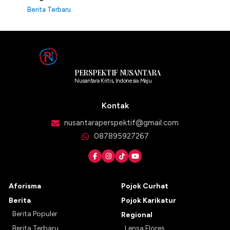
Berita Terbaru
PERSPEKTIF NUSANTARA
Nusantara Kritis, Indonesia Maju
Kontak
nusantaraperspektif@gmail.com
087895927267
Aforisma
Pojok Curhat
Berita
Pojok Karikatur
Berita Populer
Regional
Berita Terbaru
Lensa Flores