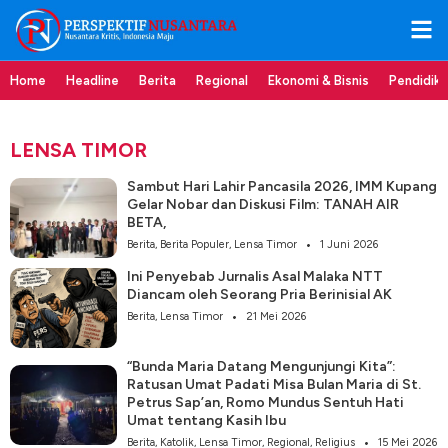
Home
Headline
Berita
Regional
Ekonomi & Bisnis
Pendidik
LENSA TIMOR
Sambut Hari Lahir Pancasila 2026, IMM Kupang
Gelar Nobar dan Diskusi Film: TANAH AIR
BETA,
Berita
,
Berita Populer
,
Lensa Timor
1 Juni 2026
Ini Penyebab Jurnalis Asal Malaka NTT
Diancam oleh Seorang Pria Berinisial AK
Berita
,
Lensa Timor
21 Mei 2026
“Bunda Maria Datang Mengunjungi Kita”:
Ratusan Umat Padati Misa Bulan Maria di St.
Petrus Sap’an, Romo Mundus Sentuh Hati
Umat tentang Kasih Ibu
Berita
,
Katolik
,
Lensa Timor
,
Regional
,
Religius
15 Mei 2026