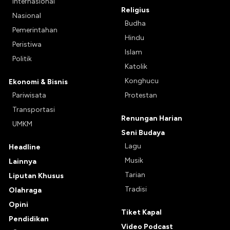
Internasional
Religius
Nasional
Budha
Pemerintahan
Hindu
Peristiwa
Islam
Politik
Katolik
Konghucu
Ekonomi & Bisnis
Pariwisata
Protestan
Transportasi
Renungan Harian
UMKM
Seni Budaya
Lagu
Headline
Musik
Lainnya
Tarian
Liputan Khusus
Tradisi
Olahraga
Opini
Tiket Kapal
Pendidikan
Video Podcast