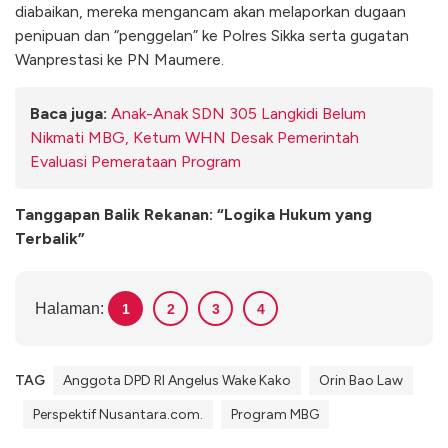
diabaikan, mereka mengancam akan melaporkan dugaan
penipuan dan “penggelan” ke Polres Sikka serta gugatan
Wanprestasi ke PN Maumere.
Baca juga:
Anak-Anak SDN 305 Langkidi Belum
Nikmati MBG, Ketum WHN Desak Pemerintah
Evaluasi Pemerataan Program
Tanggapan Balik Rekanan: “Logika Hukum yang
Terbalik”
Halaman:
1
2
3
4
TAG
Anggota DPD RI Angelus Wake Kako
Orin Bao Law
Perspektif Nusantara.com.
Program MBG