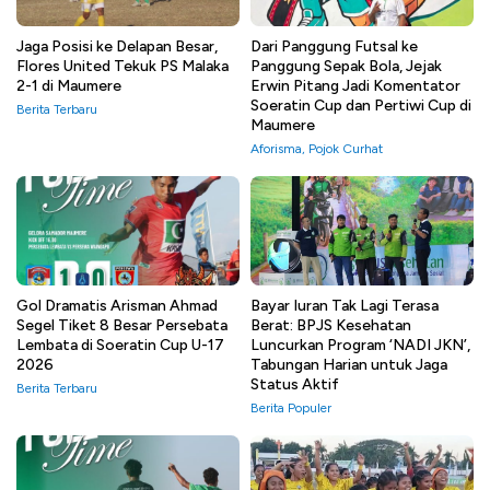
Jaga Posisi ke Delapan Besar,
Dari Panggung Futsal ke
Flores United Tekuk PS Malaka
Panggung Sepak Bola, Jejak
2-1 di Maumere
Erwin Pitang Jadi Komentator
Soeratin Cup dan Pertiwi Cup di
Berita Terbaru
Maumere
Aforisma
,
Pojok Curhat
Gol Dramatis Arisman Ahmad
Bayar Iuran Tak Lagi Terasa
Segel Tiket 8 Besar Persebata
Berat: BPJS Kesehatan
Lembata di Soeratin Cup U-17
Luncurkan Program ‘NADI JKN’,
2026
Tabungan Harian untuk Jaga
Status Aktif
Berita Terbaru
Berita Populer