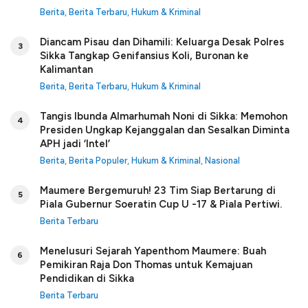
Berita
,
Berita Terbaru
,
Hukum & Kriminal
Diancam Pisau dan Dihamili: Keluarga Desak Polres
3
Sikka Tangkap Genifansius Koli, Buronan ke
Kalimantan
Berita
,
Berita Terbaru
,
Hukum & Kriminal
Tangis Ibunda Almarhumah Noni di Sikka: Memohon
4
Presiden Ungkap Kejanggalan dan Sesalkan Diminta
APH jadi ‘Intel’
Berita
,
Berita Populer
,
Hukum & Kriminal
,
Nasional
Maumere Bergemuruh! 23 Tim Siap Bertarung di
5
Piala Gubernur Soeratin Cup U -17 & Piala Pertiwi.
Berita Terbaru
Menelusuri Sejarah Yapenthom Maumere: Buah
6
Pemikiran Raja Don Thomas untuk Kemajuan
Pendidikan di Sikka
Berita Terbaru