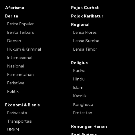
Aforisma
Pojok Curhat
Berita
Pojok Karikatur
Berita Populer
Regional
Berita Terbaru
Lensa Flores
Daerah
Lensa Sumba
Hukum & Kriminal
Lensa Timor
Internasional
Religius
Nasional
Budha
Pemerintahan
Hindu
Peristiwa
Islam
Politik
Katolik
Konghucu
Ekonomi & Bisnis
Pariwisata
Protestan
Transportasi
Renungan Harian
UMKM
Seni Budaya