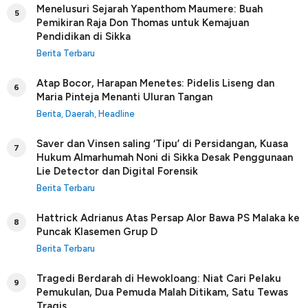
Menelusuri Sejarah Yapenthom Maumere: Buah
5
Pemikiran Raja Don Thomas untuk Kemajuan
Pendidikan di Sikka
Berita Terbaru
Atap Bocor, Harapan Menetes: Pidelis Liseng dan
6
Maria Pinteja Menanti Uluran Tangan
Berita
,
Daerah
,
Headline
Saver dan Vinsen saling ‘Tipu’ di Persidangan, Kuasa
7
Hukum Almarhumah Noni di Sikka Desak Penggunaan
Lie Detector dan Digital Forensik
Berita Terbaru
Hattrick Adrianus Atas Persap Alor Bawa PS Malaka ke
8
Puncak Klasemen Grup D
Berita Terbaru
Tragedi Berdarah di Hewokloang: Niat Cari Pelaku
9
Pemukulan, Dua Pemuda Malah Ditikam, Satu Tewas
Tragis