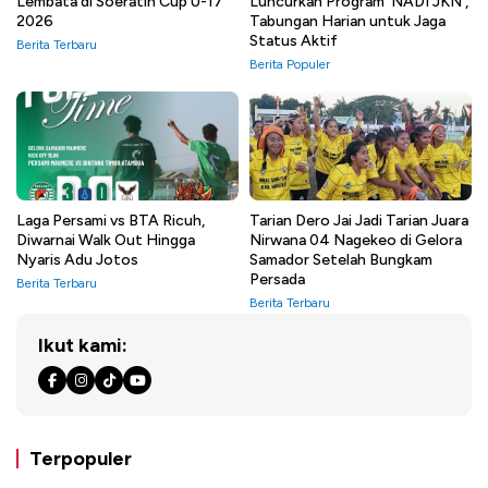
Lembata di Soeratin Cup U-17
Luncurkan Program ‘NADI JKN’,
2026
Tabungan Harian untuk Jaga
Status Aktif
Berita Terbaru
Berita Populer
Laga Persami vs BTA Ricuh,
Tarian Dero Jai Jadi Tarian Juara
Diwarnai Walk Out Hingga
Nirwana 04 Nagekeo di Gelora
Nyaris Adu Jotos
Samador Setelah Bungkam
Persada
Berita Terbaru
Berita Terbaru
Ikut kami:
Terpopuler