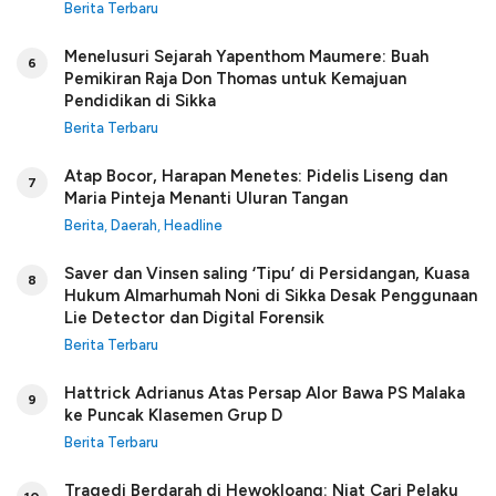
Berita Terbaru
Menelusuri Sejarah Yapenthom Maumere: Buah
6
Pemikiran Raja Don Thomas untuk Kemajuan
Pendidikan di Sikka
Berita Terbaru
Atap Bocor, Harapan Menetes: Pidelis Liseng dan
7
Maria Pinteja Menanti Uluran Tangan
Berita
,
Daerah
,
Headline
Saver dan Vinsen saling ‘Tipu’ di Persidangan, Kuasa
8
Hukum Almarhumah Noni di Sikka Desak Penggunaan
Lie Detector dan Digital Forensik
Berita Terbaru
Hattrick Adrianus Atas Persap Alor Bawa PS Malaka
9
ke Puncak Klasemen Grup D
Berita Terbaru
Tragedi Berdarah di Hewokloang: Niat Cari Pelaku