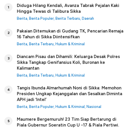
Diduga Hilang Kendali, Avanza Tabrak Pejalan Kaki
1
Hingga Tewas di Talibura Sikka
Berita
,
Berita Populer
,
Berita Terbaru
,
Daerah
Pakaian Ditemukan di Gudang TK, Pencarian Remaja
2
16 Tahun di Sikka Diintensifkan
Berita
,
Berita Terbaru
,
Hukum & Kriminal
Diancam Pisau dan Dihamili: Keluarga Desak Polres
3
Sikka Tangkap Genifansius Koli, Buronan ke
Kalimantan
Berita
,
Berita Terbaru
,
Hukum & Kriminal
Tangis Ibunda Almarhumah Noni di Sikka: Memohon
4
Presiden Ungkap Kejanggalan dan Sesalkan Diminta
APH jadi ‘Intel’
Berita
,
Berita Populer
,
Hukum & Kriminal
,
Nasional
Maumere Bergemuruh! 23 Tim Siap Bertarung di
5
Piala Gubernur Soeratin Cup U -17 & Piala Pertiwi.