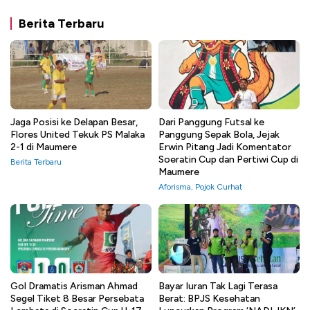
Berita Terbaru
Jaga Posisi ke Delapan Besar,
Dari Panggung Futsal ke
Flores United Tekuk PS Malaka
Panggung Sepak Bola, Jejak
2-1 di Maumere
Erwin Pitang Jadi Komentator
Soeratin Cup dan Pertiwi Cup di
Berita Terbaru
Maumere
Aforisma
,
Pojok Curhat
Gol Dramatis Arisman Ahmad
Bayar Iuran Tak Lagi Terasa
Segel Tiket 8 Besar Persebata
Berat: BPJS Kesehatan