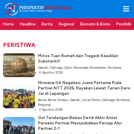
Home
Headline
Berita
Regional
Ekonomi & Bisnis
Pendidik
PERISTIWA
Mitos Tuan Rumah dan Tragedi Keadilan
Substantif
Daerah
,
Olahraga
,
Opini
,
Pariwisata
,
Pendidikan
,
Peristiwa
8 Agustus 2026
Nirwana 04 Nagekeo Juara Pertama Piala
Pertiwi NTT 2026, Rayakan Lewat Tarian Dero
Jai di Lapangan
Berita
,
Berita Terbaru
,
Daerah
,
Lensa Flores
,
Olahraga
,
Peristiwa
,
Regional
2 Agustus 2026
Gol Tendangan Bebas Detik Akhir Antar
Persami Pertiwi Menundukkan Persap Alor
Pertiwi 2-1