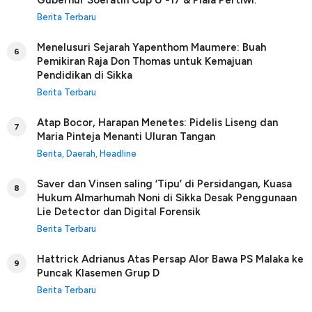
Gubernur Soeratin Cup U -17 & Piala Pertiwi.
Berita Terbaru
Menelusuri Sejarah Yapenthom Maumere: Buah
6
Pemikiran Raja Don Thomas untuk Kemajuan
Pendidikan di Sikka
Berita Terbaru
Atap Bocor, Harapan Menetes: Pidelis Liseng dan
7
Maria Pinteja Menanti Uluran Tangan
Berita
,
Daerah
,
Headline
Saver dan Vinsen saling ‘Tipu’ di Persidangan, Kuasa
8
Hukum Almarhumah Noni di Sikka Desak Penggunaan
Lie Detector dan Digital Forensik
Berita Terbaru
Hattrick Adrianus Atas Persap Alor Bawa PS Malaka ke
9
Puncak Klasemen Grup D
Berita Terbaru