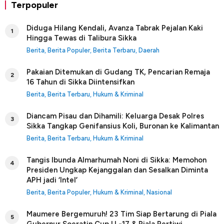
Terpopuler
Diduga Hilang Kendali, Avanza Tabrak Pejalan Kaki
1
Hingga Tewas di Talibura Sikka
Berita
,
Berita Populer
,
Berita Terbaru
,
Daerah
Pakaian Ditemukan di Gudang TK, Pencarian Remaja
2
16 Tahun di Sikka Diintensifkan
Berita
,
Berita Terbaru
,
Hukum & Kriminal
Diancam Pisau dan Dihamili: Keluarga Desak Polres
3
Sikka Tangkap Genifansius Koli, Buronan ke Kalimantan
Berita
,
Berita Terbaru
,
Hukum & Kriminal
Tangis Ibunda Almarhumah Noni di Sikka: Memohon
4
Presiden Ungkap Kejanggalan dan Sesalkan Diminta
APH jadi ‘Intel’
Berita
,
Berita Populer
,
Hukum & Kriminal
,
Nasional
Maumere Bergemuruh! 23 Tim Siap Bertarung di Piala
5