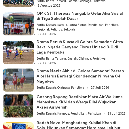
Berita
,
Berita Terbaru
,
Daerah
,
Olahraga
,
Peristiwa
2 Agustus 2026
OMK St. Theresia Nangablo Gelar Aksi Sosial
di Tiga Sekolah Dasar
Berita
,
Daerah
,
Katolik
,
Lensa Flores
,
Pendidikan
,
Peristiwa
,
Regional
,
Religius
,
Sekolah
27 Juli 2026
Drama Penuh Kuasa di Gelora Samador: Citra
Bakti Ngada Ganyang Flores United 3-0 di
Laga Pembuka
Berita
,
Berita Terbaru
,
Daerah
,
Olahraga
,
Peristiwa
27 Juli 2026
Drama Menit Akhir di Gelora Samador! Persap
Alor Harus Berbagi Skor dengan Nirwana 04
Nagekeo
Berita
,
Daerah
,
Olahraga
,
Peristiwa
27 Juli 2026
Gotong Royong Bersihkan Mata Air Waikuma,
Mahasiswa KKN dan Warga Bilal Wujudkan
Akses Air Bersih
Berita
,
Daerah
,
Kampus
,
Pendidikan
,
Peristiwa
23 Juli 2026
Bedah Novel Menghadang Kubilai Khan di
Solo, Hidupkan Semangat Heroisme Leluhur