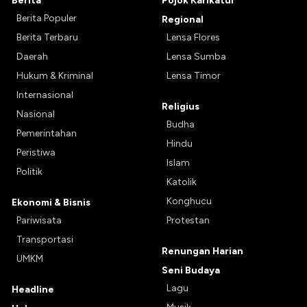
Berita
Pojok Karikatur
Berita Populer
Regional
Berita Terbaru
Lensa Flores
Daerah
Lensa Sumba
Hukum & Kriminal
Lensa Timor
Internasional
Religius
Nasional
Budha
Pemerintahan
Hindu
Peristiwa
Islam
Politik
Katolik
Konghucu
Ekonomi & Bisnis
Pariwisata
Protestan
Transportasi
Renungan Harian
UMKM
Seni Budaya
Lagu
Headline