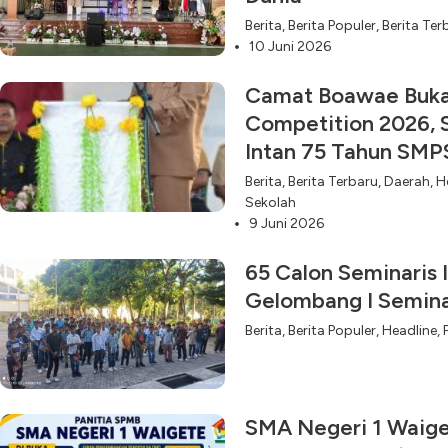
Berita
,
Berita Populer
,
Berita Ter
10 Juni 2026
Camat Boawae Buka
Competition 2026, 
Intan 75 Tahun SM
Berita
,
Berita Terbaru
,
Daerah
,
H
Sekolah
9 Juni 2026
65 Calon Seminaris 
Gelombang I Semin
Berita
,
Berita Populer
,
Headline
,
SMA Negeri 1 Waige