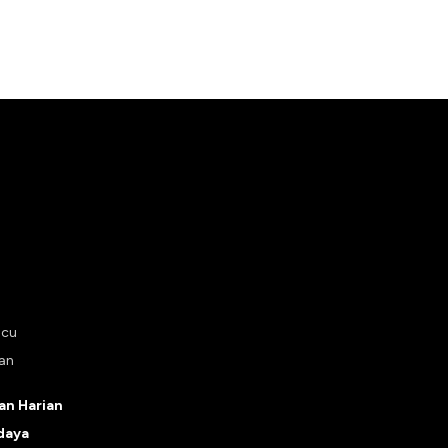
ucu
tan
n Harian
daya