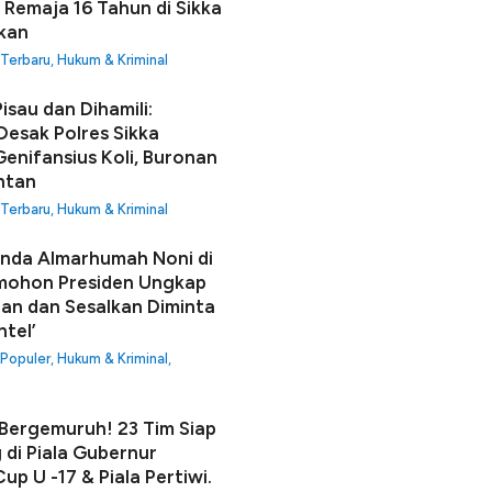
 Remaja 16 Tahun di Sikka
fkan
 Terbaru
,
Hukum & Kriminal
isau dan Dihamili:
Desak Polres Sikka
enifansius Koli, Buronan
ntan
 Terbaru
,
Hukum & Kriminal
unda Almarhumah Noni di
mohon Presiden Ungkap
an dan Sesalkan Diminta
ntel’
 Populer
,
Hukum & Kriminal
,
ergemuruh! 23 Tim Siap
 di Piala Gubernur
up U -17 & Piala Pertiwi.