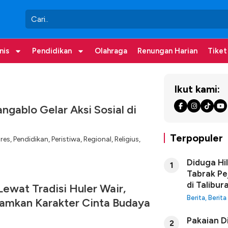
nis
Pendidikan
Olahraga
Renungan Harian
Tiket
Ikut kami:
ngablo Gelar Aksi Sosial di
Terpopuler
ores
,
Pendidikan
,
Peristiwa
,
Regional
,
Religius
,
Diduga Hi
1
Tabrak Pe
di Talibur
ewat Tradisi Huler Wair,
Berita
,
Berita
amkan Karakter Cinta Budaya
Pakaian D
2