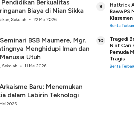
 Pendidikan Berkualitas
Hattrick 
9
inganan Biaya di Nian Sikka
Bawa PS M
Klasemen
dikan
,
Sekolah
22 Mei 2026
Berita Terbar
Tragedi B
 Seminari BSB Maumere, Mgr.
10
Niat Cari
tingnya Menghidupi Iman dan
Pemuda Ma
 Manusia Utuh
Tragis
s
,
Sekolah
11 Mei 2026
Berita Terbar
 Arkaisme Baru: Menemukan
a dalam Labirin Teknologi
 Mei 2026