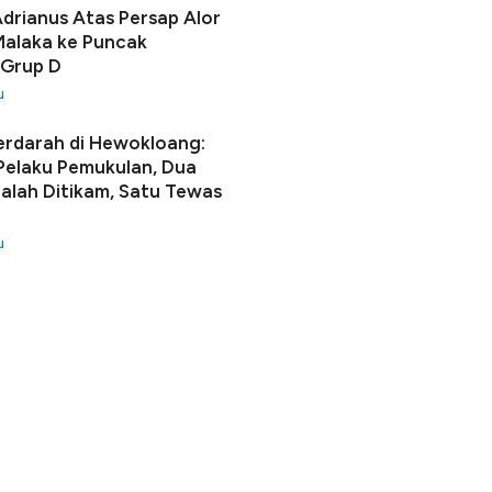
Adrianus Atas Persap Alor
alaka ke Puncak
 Grup D
u
erdarah di Hewokloang:
 Pelaku Pemukulan, Dua
lah Ditikam, Satu Tewas
u