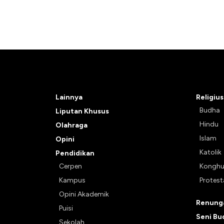
Lainnya
Religius
Budha
Liputan Khusus
Hindu
Olahraga
Islam
Opini
Katolik
Pendidikan
Cerpen
Kongh
Kampus
Protes
Opini Akademik
Renunga
Puisi
Seni Bu
Sekolah