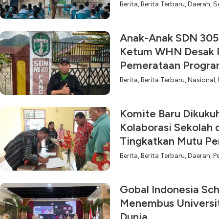
Berita
,
Berita Terbaru
,
Daerah
,
S
Anak-Anak SDN 305 
Ketum WHN Desak P
Pemerataan Progr
Berita
,
Berita Terbaru
,
Nasional
,
Komite Baru Dikuku
Kolaborasi Sekolah 
Tingkatkan Mutu Pe
Berita
,
Berita Terbaru
,
Daerah
,
P
Gobal Indonesia Sch
Menembus Universit
Dunia