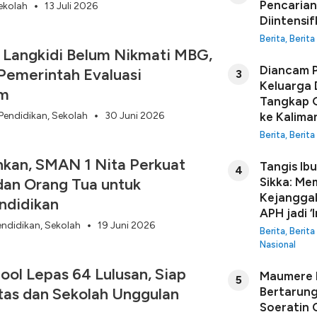
Pencarian
ekolah
13 Juli 2026
Diintensi
Berita
,
Berita
Langkidi Belum Nikmati MBG,
Diancam P
emerintah Evaluasi
3
Keluarga 
am
Tangkap G
Pendidikan
,
Sekolah
30 Juni 2026
ke Kalima
Berita
,
Berita
hkan, SMAN 1 Nita Perkuat
Tangis Ib
4
dan Orang Tua untuk
Sikka: Me
Kejanggal
ndidikan
APH jadi ‘I
endidikan
,
Sekolah
19 Juni 2026
Berita
,
Berita
Nasional
ool Lepas 64 Lulusan, Siap
Maumere B
5
as dan Sekolah Unggulan
Bertarung
Soeratin C