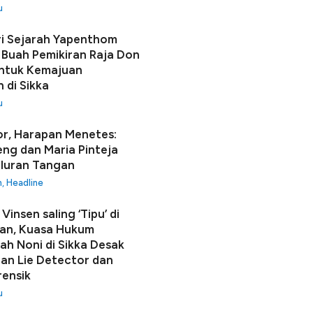
u
i Sejarah Yapenthom
Buah Pemikiran Raja Don
ntuk Kemajuan
 di Sikka
u
r, Harapan Menetes:
seng dan Maria Pinteja
luran Tangan
h
,
Headline
Vinsen saling ‘Tipu’ di
an, Kuasa Hukum
h Noni di Sikka Desak
n Lie Detector dan
rensik
u