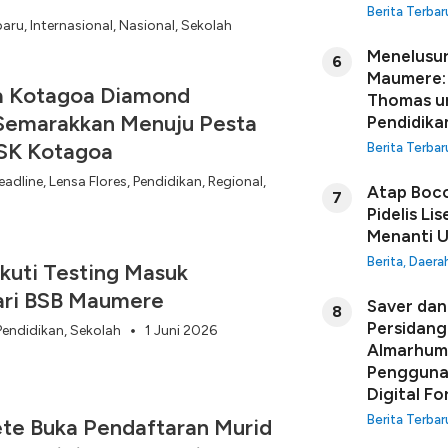
Berita Terbar
baru
,
Internasional
,
Nasional
,
Sekolah
Menelusur
6
Maumere: 
 Kotagoa Diamond
Thomas u
Semarakkan Menuju Pesta
Pendidikan
PSK Kotagoa
Berita Terbar
eadline
,
Lensa Flores
,
Pendidikan
,
Regional
,
Atap Boco
7
Pidelis Li
Menanti U
Berita
,
Daera
Ikuti Testing Masuk
ari BSB Maumere
Saver dan 
8
Persidang
Pendidikan
,
Sekolah
1 Juni 2026
Almarhuma
Penggunaa
Digital Fo
Berita Terbar
te Buka Pendaftaran Murid