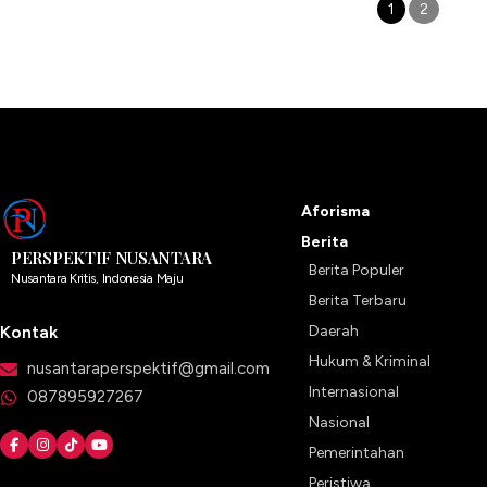
1
2
Aforisma
Berita
PERSPEKTIF NUSANTARA
Berita Populer
Nusantara Kritis, Indonesia Maju
Berita Terbaru
Kontak
Daerah
Hukum & Kriminal
nusantaraperspektif@gmail.com
Internasional
087895927267
Nasional
Pemerintahan
Peristiwa