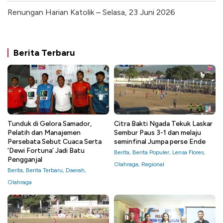
Renungan Harian Katolik – Selasa, 23 Juni 2026
Berita Terbaru
Tunduk di Gelora Samador,
Citra Bakti Ngada Tekuk Laskar
Pelatih dan Manajemen
Sembur Paus 3-1 dan melaju
Persebata Sebut Cuaca Serta
seminfinal Jumpa perse Ende
‘Dewi Fortuna’ Jadi Batu
Berita
,
Berita Populer
,
Lensa Flores
,
Pengganjal
Olahraga
,
Regional
Berita
,
Berita Terbaru
,
Daerah
,
Olahraga