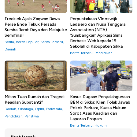
Freekick Ajaib Zaqwan Bawa
Perpustakaan Vlooswijk
Perse Ende Tekuk Persada
Ledalero dan Nusa Tenggara
Sumba Barat Daya dan Melaju ke
Association (NTA)
Semifinal!
‘Sumbangkan’ Aplikasi Slims
Berbasis Web kepada 19
Berita
,
Berita Populer
,
Berita Terbaru
,
Sekolah di Kabupaten Sikka
Daerah
Berita Terbaru
,
Pendidikan
Mitos Tuan Rumah dan Tragedi
Kasus Dugaan Penyalahgunaan
Keadilan Substantif
BBM di Sikka: Klien Tolak Jawab
Pokok Perkara, Kuasa Hukum
Daerah
,
Olahraga
,
Opini
,
Pariwisata
,
Sorot Asas Keadilan dan
Pendidikan
,
Peristiwa
Laporan Propam
Berita Terbaru
,
Hukum