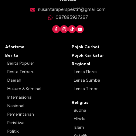
nusantaraperspektif@gmail.com
087895927267
Aforisma
Pojok Curhat
Berita
Pojok Karikatur
Berita Populer
Regional
Berita Terbaru
Lensa Flores
Daerah
Lensa Sumba
Hukum & Kriminal
Lensa Timor
Internasional
Religius
Nasional
Budha
Pemerintahan
Hindu
Peristiwa
Islam
Politik
Katolik