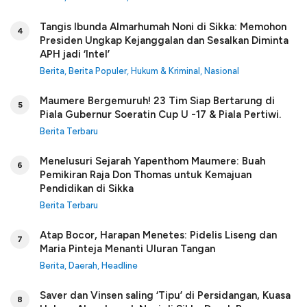
Tangis Ibunda Almarhumah Noni di Sikka: Memohon
4
Presiden Ungkap Kejanggalan dan Sesalkan Diminta
APH jadi ‘Intel’
Berita
,
Berita Populer
,
Hukum & Kriminal
,
Nasional
Maumere Bergemuruh! 23 Tim Siap Bertarung di
5
Piala Gubernur Soeratin Cup U -17 & Piala Pertiwi.
Berita Terbaru
Menelusuri Sejarah Yapenthom Maumere: Buah
6
Pemikiran Raja Don Thomas untuk Kemajuan
Pendidikan di Sikka
Berita Terbaru
Atap Bocor, Harapan Menetes: Pidelis Liseng dan
7
Maria Pinteja Menanti Uluran Tangan
Berita
,
Daerah
,
Headline
Saver dan Vinsen saling ‘Tipu’ di Persidangan, Kuasa
8