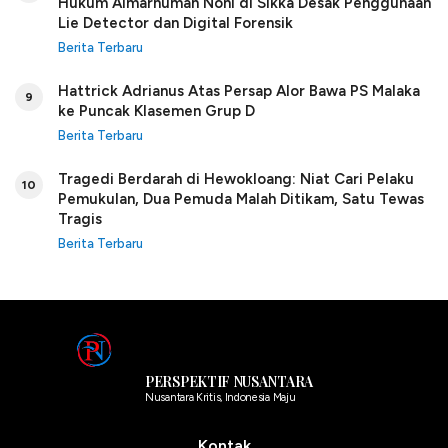
Hukum Almarhumah Noni di Sikka Desak Penggunaan
Lie Detector dan Digital Forensik
Berita Terbaru
Hattrick Adrianus Atas Persap Alor Bawa PS Malaka
9
ke Puncak Klasemen Grup D
Berita Terbaru
Tragedi Berdarah di Hewokloang: Niat Cari Pelaku
10
Pemukulan, Dua Pemuda Malah Ditikam, Satu Tewas
Tragis
Berita Terbaru
PERSPEKTIF NUSANTARA
Nusantara Kritis, Indonesia Maju
Kontak