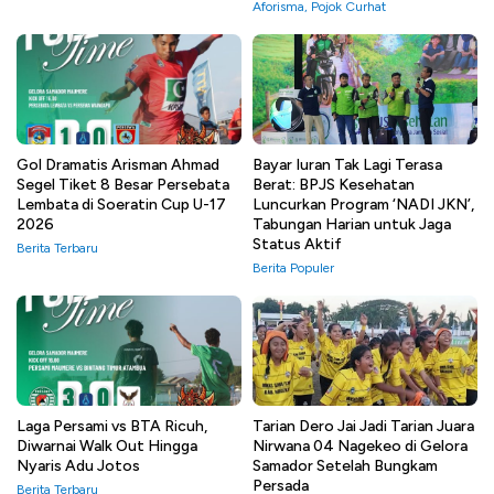
Aforisma
,
Pojok Curhat
Gol Dramatis Arisman Ahmad
Bayar Iuran Tak Lagi Terasa
Segel Tiket 8 Besar Persebata
Berat: BPJS Kesehatan
Lembata di Soeratin Cup U-17
Luncurkan Program ‘NADI JKN’,
2026
Tabungan Harian untuk Jaga
Status Aktif
Berita Terbaru
Berita Populer
Laga Persami vs BTA Ricuh,
Tarian Dero Jai Jadi Tarian Juara
Diwarnai Walk Out Hingga
Nirwana 04 Nagekeo di Gelora
Nyaris Adu Jotos
Samador Setelah Bungkam
Persada
Berita Terbaru