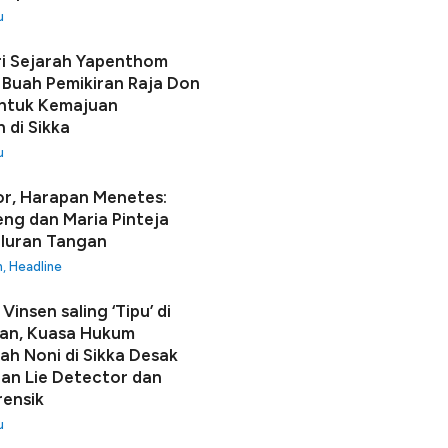
u
i Sejarah Yapenthom
Buah Pemikiran Raja Don
ntuk Kemajuan
 di Sikka
u
r, Harapan Menetes:
seng dan Maria Pinteja
luran Tangan
h
,
Headline
Vinsen saling ‘Tipu’ di
an, Kuasa Hukum
h Noni di Sikka Desak
n Lie Detector dan
rensik
u