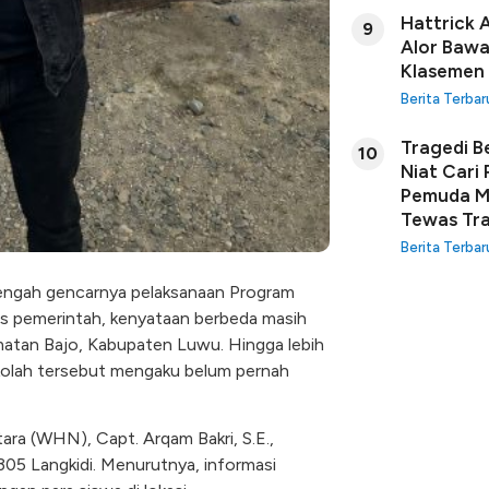
Hattrick 
9
Alor Bawa
Klasemen
Berita Terbar
Tragedi B
10
Niat Cari
Pemuda Ma
Tewas Tra
Berita Terbar
 tengah gencarnya pelaksanaan Program
tas pemerintah, kenyataan berbeda masih
matan Bajo, Kabupaten Luwu. Hingga lebih
sekolah tersebut mengaku belum pernah
 (WHN), Capt. Arqam Bakri, S.E.,
305 Langkidi. Menurutnya, informasi