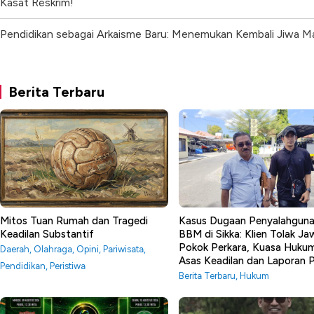
Kasat Reskrim!
Pendidikan sebagai Arkaisme Baru: Menemukan Kembali Jiwa Ma
Berita Terbaru
Mitos Tuan Rumah dan Tragedi
Kasus Dugaan Penyalahgun
Keadilan Substantif
BBM di Sikka: Klien Tolak J
Pokok Perkara, Kuasa Huku
Daerah
,
Olahraga
,
Opini
,
Pariwisata
,
Asas Keadilan dan Laporan
Pendidikan
,
Peristiwa
Berita Terbaru
,
Hukum