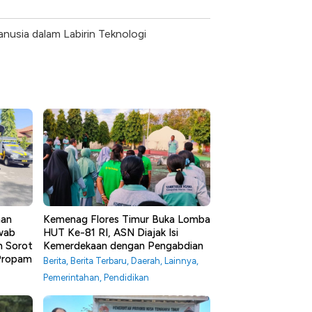
nusia dalam Labirin Teknologi
aan
Kemenag Flores Timur Buka Lomba
awab
HUT Ke-81 RI, ASN Diajak Isi
m Sorot
Kemerdekaan dengan Pengabdian
 Propam
Berita
,
Berita Terbaru
,
Daerah
,
Lainnya
,
Pemerintahan
,
Pendidikan