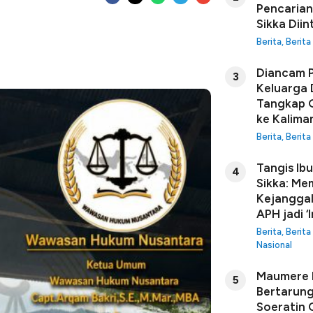
Pencarian
Sikka Diin
Berita
,
Berita
Diancam P
3
Keluarga 
Tangkap G
ke Kalima
Berita
,
Berita
Tangis Ib
4
Sikka: Me
Kejanggal
APH jadi ‘I
Berita
,
Berita
Nasional
Maumere B
5
Bertarung
Soeratin C