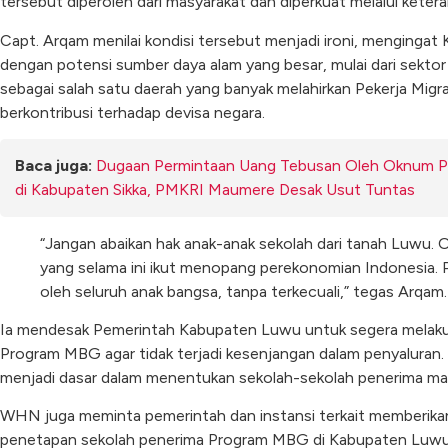
tersebut diperoleh dari masyarakat dan diperkuat melalui keteran
Capt. Arqam menilai kondisi tersebut menjadi ironi, mengingat
dengan potensi sumber daya alam yang besar, mulai dari sekto
sebagai salah satu daerah yang banyak melahirkan Pekerja Migr
berkontribusi terhadap devisa negara.
Baca juga:
Dugaan Permintaan Uang Tebusan Oleh Oknum Po
di Kabupaten Sikka, PMKRI Maumere Desak Usut Tuntas
“Jangan abaikan hak anak-anak sekolah dari tanah Luwu. 
yang selama ini ikut menopang perekonomian Indonesia. 
oleh seluruh anak bangsa, tanpa terkecuali,” tegas Arqam.
Ia mendesak Pemerintah Kabupaten Luwu untuk segera melakuk
Program MBG agar tidak terjadi kesenjangan dalam penyaluran. 
menjadi dasar dalam menentukan sekolah-sekolah penerima ma
WHN juga meminta pemerintah dan instansi terkait memberika
penetapan sekolah penerima Program MBG di Kabupaten Luwu