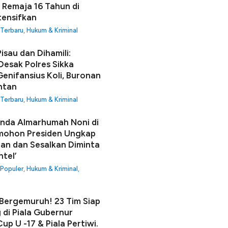
 Remaja 16 Tahun di
tensifkan
 Terbaru
,
Hukum & Kriminal
isau dan Dihamili:
Desak Polres Sikka
enifansius Koli, Buronan
ntan
 Terbaru
,
Hukum & Kriminal
unda Almarhumah Noni di
mohon Presiden Ungkap
an dan Sesalkan Diminta
ntel’
 Populer
,
Hukum & Kriminal
,
ergemuruh! 23 Tim Siap
 di Piala Gubernur
up U -17 & Piala Pertiwi.