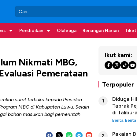
nis
Pendidikan
Olahraga
Renungan Harian
Tiket
Ikut kami:
elum Nikmati MBG,
valuasi Pemerataan
Terpopuler
Diduga Hi
mkan surat terbuka kepada Presiden
1
Tabrak Pe
Program MBG di Kabupaten Luwu. Selain
di Talibur
gai bahan masukan bagi pemerintah
Berita
,
Berita
Pakaian D
2