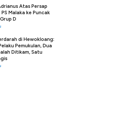
Adrianus Atas Persap
 PS Malaka ke Puncak
 Grup D
u
erdarah di Hewokloang:
 Pelaku Pemukulan, Dua
lah Ditikam, Satu
gis
u