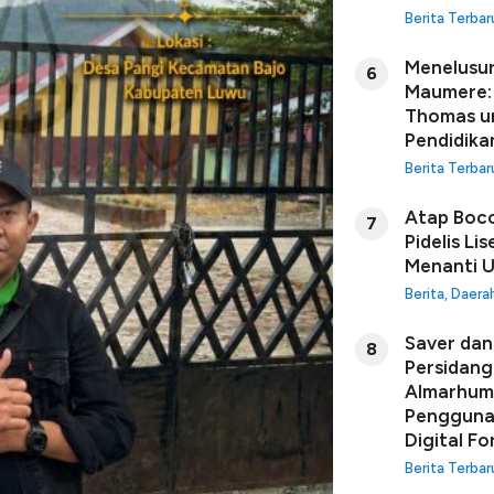
Berita Terbar
Menelusur
6
Maumere: 
Thomas u
Pendidikan
Berita Terbar
Atap Boco
7
Pidelis Li
Menanti U
Berita
,
Daera
Saver dan 
8
Persidang
Almarhuma
Penggunaa
Digital Fo
Berita Terbar