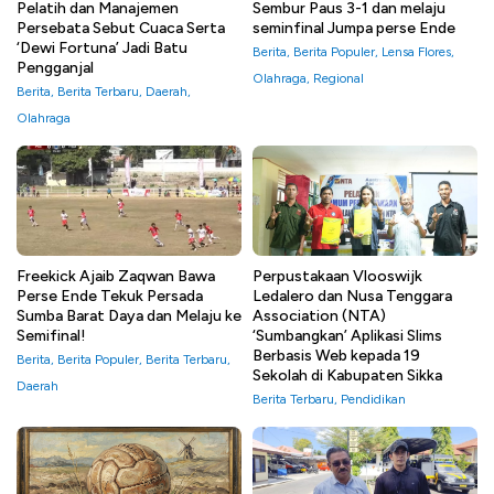
Pelatih dan Manajemen
Sembur Paus 3-1 dan melaju
Persebata Sebut Cuaca Serta
seminfinal Jumpa perse Ende
‘Dewi Fortuna’ Jadi Batu
Berita
,
Berita Populer
,
Lensa Flores
,
Pengganjal
Olahraga
,
Regional
Berita
,
Berita Terbaru
,
Daerah
,
Olahraga
Freekick Ajaib Zaqwan Bawa
Perpustakaan Vlooswijk
Perse Ende Tekuk Persada
Ledalero dan Nusa Tenggara
Sumba Barat Daya dan Melaju ke
Association (NTA)
Semifinal!
‘Sumbangkan’ Aplikasi Slims
Berbasis Web kepada 19
Berita
,
Berita Populer
,
Berita Terbaru
,
Sekolah di Kabupaten Sikka
Daerah
Berita Terbaru
,
Pendidikan