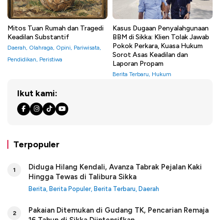
Mitos Tuan Rumah dan Tragedi
Kasus Dugaan Penyalahgunaan
Keadilan Substantif
BBM di Sikka: Klien Tolak Jawab
Pokok Perkara, Kuasa Hukum
Daerah
,
Olahraga
,
Opini
,
Pariwisata
,
Sorot Asas Keadilan dan
Pendidikan
,
Peristiwa
Laporan Propam
Berita Terbaru
,
Hukum
Ikut kami:
Terpopuler
Diduga Hilang Kendali, Avanza Tabrak Pejalan Kaki
1
Hingga Tewas di Talibura Sikka
Berita
,
Berita Populer
,
Berita Terbaru
,
Daerah
Pakaian Ditemukan di Gudang TK, Pencarian Remaja
2
16 Tahun di Sikka Diintensifkan