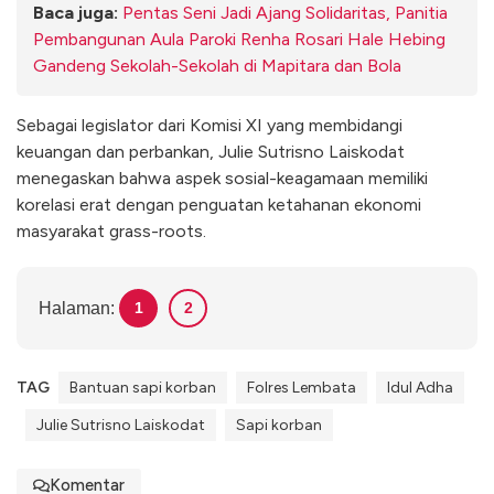
Baca juga:
Pentas Seni Jadi Ajang Solidaritas, Panitia
Pembangunan Aula Paroki Renha Rosari Hale Hebing
Gandeng Sekolah-Sekolah di Mapitara dan Bola
Sebagai legislator dari Komisi XI yang membidangi
keuangan dan perbankan, Julie Sutrisno Laiskodat
menegaskan bahwa aspek sosial-keagamaan memiliki
korelasi erat dengan penguatan ketahanan ekonomi
masyarakat grass-roots.
Halaman:
1
2
TAG
Bantuan sapi korban
Folres Lembata
Idul Adha
Julie Sutrisno Laiskodat
Sapi korban
Komentar