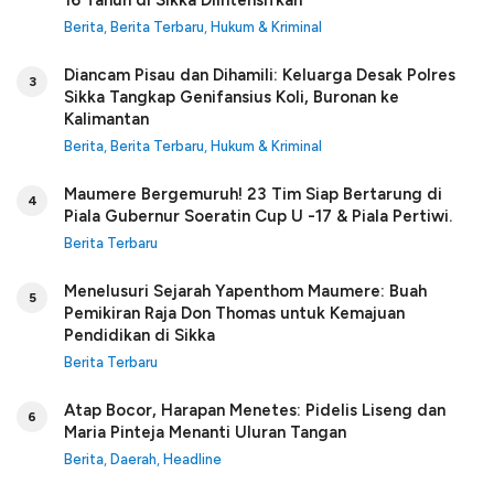
Berita
,
Berita Terbaru
,
Hukum & Kriminal
Diancam Pisau dan Dihamili: Keluarga Desak Polres
3
Sikka Tangkap Genifansius Koli, Buronan ke
Kalimantan
Berita
,
Berita Terbaru
,
Hukum & Kriminal
Maumere Bergemuruh! 23 Tim Siap Bertarung di
4
Piala Gubernur Soeratin Cup U -17 & Piala Pertiwi.
Berita Terbaru
Menelusuri Sejarah Yapenthom Maumere: Buah
5
Pemikiran Raja Don Thomas untuk Kemajuan
Pendidikan di Sikka
Berita Terbaru
Atap Bocor, Harapan Menetes: Pidelis Liseng dan
6
Maria Pinteja Menanti Uluran Tangan
Berita
,
Daerah
,
Headline