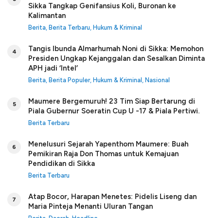
Sikka Tangkap Genifansius Koli, Buronan ke
Kalimantan
Berita
,
Berita Terbaru
,
Hukum & Kriminal
Tangis Ibunda Almarhumah Noni di Sikka: Memohon
4
Presiden Ungkap Kejanggalan dan Sesalkan Diminta
APH jadi ‘Intel’
Berita
,
Berita Populer
,
Hukum & Kriminal
,
Nasional
Maumere Bergemuruh! 23 Tim Siap Bertarung di
5
Piala Gubernur Soeratin Cup U -17 & Piala Pertiwi.
Berita Terbaru
Menelusuri Sejarah Yapenthom Maumere: Buah
6
Pemikiran Raja Don Thomas untuk Kemajuan
Pendidikan di Sikka
Berita Terbaru
Atap Bocor, Harapan Menetes: Pidelis Liseng dan
7
Maria Pinteja Menanti Uluran Tangan