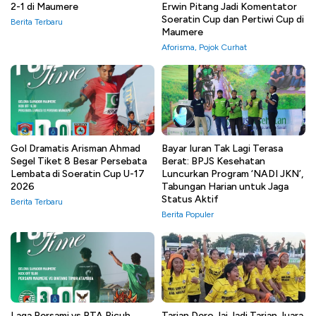
2-1 di Maumere
Erwin Pitang Jadi Komentator
Soeratin Cup dan Pertiwi Cup di
Berita Terbaru
Maumere
Aforisma
,
Pojok Curhat
Gol Dramatis Arisman Ahmad
Bayar Iuran Tak Lagi Terasa
Segel Tiket 8 Besar Persebata
Berat: BPJS Kesehatan
Lembata di Soeratin Cup U-17
Luncurkan Program ‘NADI JKN’,
2026
Tabungan Harian untuk Jaga
Status Aktif
Berita Terbaru
Berita Populer
Laga Persami vs BTA Ricuh,
Tarian Dero Jai Jadi Tarian Juara