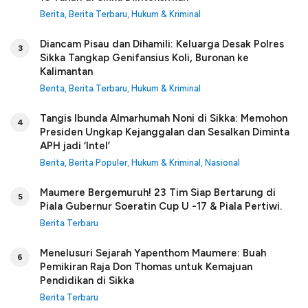
Berita
,
Berita Terbaru
,
Hukum & Kriminal
Diancam Pisau dan Dihamili: Keluarga Desak Polres
3
Sikka Tangkap Genifansius Koli, Buronan ke
Kalimantan
Berita
,
Berita Terbaru
,
Hukum & Kriminal
Tangis Ibunda Almarhumah Noni di Sikka: Memohon
4
Presiden Ungkap Kejanggalan dan Sesalkan Diminta
APH jadi ‘Intel’
Berita
,
Berita Populer
,
Hukum & Kriminal
,
Nasional
Maumere Bergemuruh! 23 Tim Siap Bertarung di
5
Piala Gubernur Soeratin Cup U -17 & Piala Pertiwi.
Berita Terbaru
Menelusuri Sejarah Yapenthom Maumere: Buah
6
Pemikiran Raja Don Thomas untuk Kemajuan
Pendidikan di Sikka
Berita Terbaru