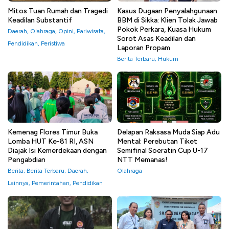
Mitos Tuan Rumah dan Tragedi
Kasus Dugaan Penyalahgunaan
Keadilan Substantif
BBM di Sikka: Klien Tolak Jawab
Pokok Perkara, Kuasa Hukum
Daerah
,
Olahraga
,
Opini
,
Pariwisata
,
Sorot Asas Keadilan dan
Pendidikan
,
Peristiwa
Laporan Propam
Berita Terbaru
,
Hukum
Kemenag Flores Timur Buka
Delapan Raksasa Muda Siap Adu
Lomba HUT Ke-81 RI, ASN
Mental: Perebutan Tiket
Diajak Isi Kemerdekaan dengan
Semifinal Soeratin Cup U-17
Pengabdian
NTT Memanas!
Berita
,
Berita Terbaru
,
Daerah
,
Olahraga
Lainnya
,
Pemerintahan
,
Pendidikan