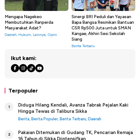
Mengapa Nagekeo
Sinergi BRI Peduli dan Yayasan
Membutuhkan Ranperda
Bapa Bangsa Resmikan Bantuan
Masyarakat Adat?
CSR Rp500 Juta untuk SMAN
Kangae, Akhiri Sesi Sekolah
Daerah
,
Hukum
,
Lainnya
,
Opini
Siang
Berita Terbaru
Ikut kami:
Terpopuler
Diduga Hilang Kendali, Avanza Tabrak Pejalan Kaki
1
Hingga Tewas di Talibura Sikka
Berita
,
Berita Populer
,
Berita Terbaru
,
Daerah
Pakaian Ditemukan di Gudang TK, Pencarian Remaja
2
16 Tahun di Sikka Diintensifkan