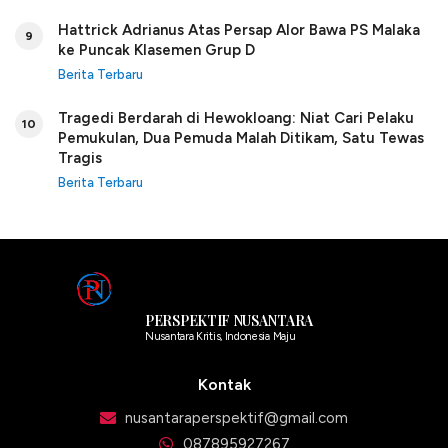
Hattrick Adrianus Atas Persap Alor Bawa PS Malaka
9
ke Puncak Klasemen Grup D
Berita Terbaru
Tragedi Berdarah di Hewokloang: Niat Cari Pelaku
10
Pemukulan, Dua Pemuda Malah Ditikam, Satu Tewas
Tragis
Berita Terbaru
PERSPEKTIF NUSANTARA
Nusantara Kritis, Indonesia Maju
Kontak
nusantaraperspektif@gmail.com
087895927267