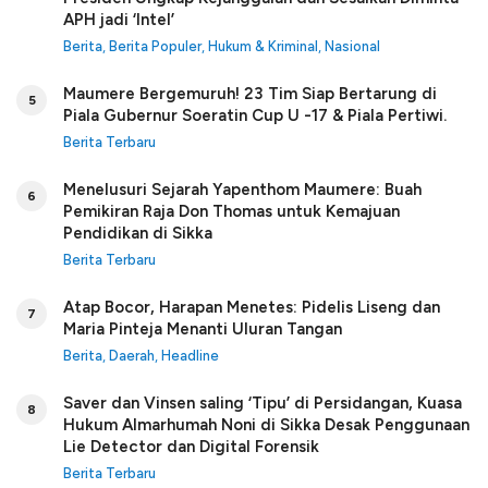
APH jadi ‘Intel’
Berita
,
Berita Populer
,
Hukum & Kriminal
,
Nasional
Maumere Bergemuruh! 23 Tim Siap Bertarung di
5
Piala Gubernur Soeratin Cup U -17 & Piala Pertiwi.
Berita Terbaru
Menelusuri Sejarah Yapenthom Maumere: Buah
6
Pemikiran Raja Don Thomas untuk Kemajuan
Pendidikan di Sikka
Berita Terbaru
Atap Bocor, Harapan Menetes: Pidelis Liseng dan
7
Maria Pinteja Menanti Uluran Tangan
Berita
,
Daerah
,
Headline
Saver dan Vinsen saling ‘Tipu’ di Persidangan, Kuasa
8
Hukum Almarhumah Noni di Sikka Desak Penggunaan
Lie Detector dan Digital Forensik
Berita Terbaru