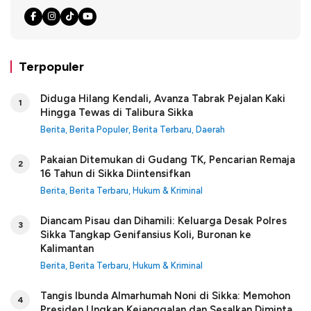
Terpopuler
Diduga Hilang Kendali, Avanza Tabrak Pejalan Kaki
1
Hingga Tewas di Talibura Sikka
Berita
,
Berita Populer
,
Berita Terbaru
,
Daerah
Pakaian Ditemukan di Gudang TK, Pencarian Remaja
2
16 Tahun di Sikka Diintensifkan
Berita
,
Berita Terbaru
,
Hukum & Kriminal
Diancam Pisau dan Dihamili: Keluarga Desak Polres
3
Sikka Tangkap Genifansius Koli, Buronan ke
Kalimantan
Berita
,
Berita Terbaru
,
Hukum & Kriminal
Tangis Ibunda Almarhumah Noni di Sikka: Memohon
4
Presiden Ungkap Kejanggalan dan Sesalkan Diminta