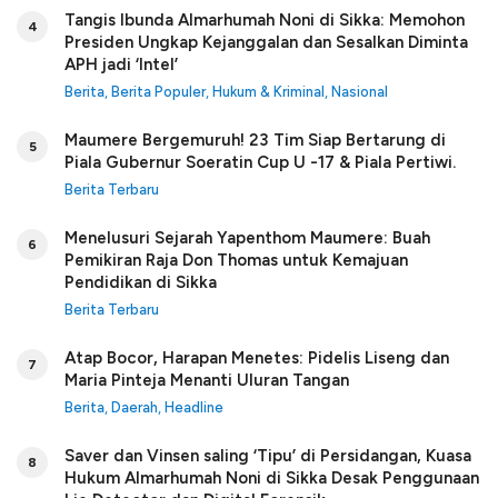
Tangis Ibunda Almarhumah Noni di Sikka: Memohon
4
Presiden Ungkap Kejanggalan dan Sesalkan Diminta
APH jadi ‘Intel’
Berita
,
Berita Populer
,
Hukum & Kriminal
,
Nasional
Maumere Bergemuruh! 23 Tim Siap Bertarung di
5
Piala Gubernur Soeratin Cup U -17 & Piala Pertiwi.
Berita Terbaru
Menelusuri Sejarah Yapenthom Maumere: Buah
6
Pemikiran Raja Don Thomas untuk Kemajuan
Pendidikan di Sikka
Berita Terbaru
Atap Bocor, Harapan Menetes: Pidelis Liseng dan
7
Maria Pinteja Menanti Uluran Tangan
Berita
,
Daerah
,
Headline
Saver dan Vinsen saling ‘Tipu’ di Persidangan, Kuasa
8
Hukum Almarhumah Noni di Sikka Desak Penggunaan