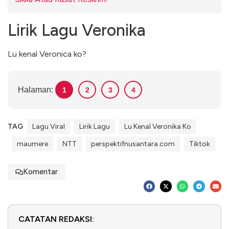
Lirik Lagu Veronika
Lu kenal Veronica ko?
Halaman:
1
2
3
4
TAG
Lagu Viral
Lirik Lagu
Lu Kenal Veronika Ko
maumere
NTT
perspektifnusantara.com
Tiktok
Komentar
CATATAN REDAKSI: