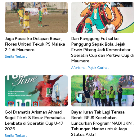
Jaga Posisi ke Delapan Besar,
Dari Panggung Futsal ke
Flores United Tekuk PS Malaka
Panggung Sepak Bola, Jejak
2-1 di Maumere
Erwin Pitang Jadi Komentator
Soeratin Cup dan Pertiwi Cup di
Berita Terbaru
Maumere
Aforisma
,
Pojok Curhat
Gol Dramatis Arisman Ahmad
Bayar Iuran Tak Lagi Terasa
Segel Tiket 8 Besar Persebata
Berat: BPJS Kesehatan
Lembata di Soeratin Cup U-17
Luncurkan Program ‘NADI JKN’,
2026
Tabungan Harian untuk Jaga
Status Aktif
Berita Terbaru