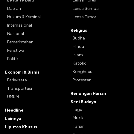
Berita Terbaru
Lensa Flores
Daerah
Lensa Sumba
Hukum & Kriminal
Lensa Timor
Internasional
Religius
Nasional
Budha
Pemerintahan
Hindu
Peristiwa
Islam
Politik
Katolik
Konghucu
Ekonomi & Bisnis
Pariwisata
Protestan
Transportasi
Renungan Harian
UMKM
Seni Budaya
Lagu
Headline
Musik
Lainnya
Tarian
Liputan Khusus