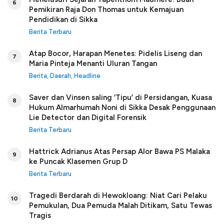
6
Pemikiran Raja Don Thomas untuk Kemajuan
Pendidikan di Sikka
Berita Terbaru
Atap Bocor, Harapan Menetes: Pidelis Liseng dan
7
Maria Pinteja Menanti Uluran Tangan
Berita
,
Daerah
,
Headline
Saver dan Vinsen saling ‘Tipu’ di Persidangan, Kuasa
8
Hukum Almarhumah Noni di Sikka Desak Penggunaan
Lie Detector dan Digital Forensik
Berita Terbaru
Hattrick Adrianus Atas Persap Alor Bawa PS Malaka
9
ke Puncak Klasemen Grup D
Berita Terbaru
Tragedi Berdarah di Hewokloang: Niat Cari Pelaku
10
Pemukulan, Dua Pemuda Malah Ditikam, Satu Tewas
Tragis