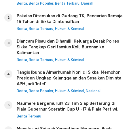
Berita
,
Berita Populer
,
Berita Terbaru
,
Daerah
Pakaian Ditemukan di Gudang TK, Pencarian Remaja
2
16 Tahun di Sikka Diintensifkan
Berita
,
Berita Terbaru
,
Hukum & Kriminal
Diancam Pisau dan Dihamili: Keluarga Desak Polres
3
Sikka Tangkap Genifansius Koli, Buronan ke
Kalimantan
Berita
,
Berita Terbaru
,
Hukum & Kriminal
Tangis Ibunda Almarhumah Noni di Sikka: Memohon
4
Presiden Ungkap Kejanggalan dan Sesalkan Diminta
APH jadi ‘Intel’
Berita
,
Berita Populer
,
Hukum & Kriminal
,
Nasional
Maumere Bergemuruh! 23 Tim Siap Bertarung di
5
Piala Gubernur Soeratin Cup U -17 & Piala Pertiwi.
Berita Terbaru
Menelusuri Sejarah Yapenthom Maumere: Buah