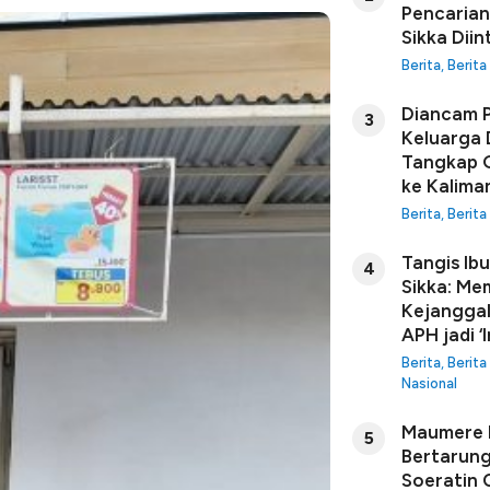
Pencarian
Sikka Diin
Berita
,
Berita
Diancam P
3
Keluarga 
Tangkap G
ke Kalima
Berita
,
Berita
Tangis Ib
4
Sikka: Me
Kejanggal
APH jadi ‘I
Berita
,
Berita
Nasional
Maumere B
5
Bertarung
Soeratin C