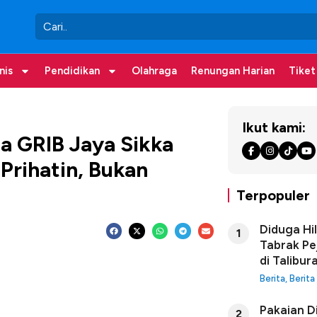
nis
Pendidikan
Olahraga
Renungan Harian
Tiket
Ikut kami:
a GRIB Jaya Sikka
Prihatin, Bukan
Terpopuler
Diduga Hi
1
Tabrak Pe
di Talibur
Berita
,
Berita
Pakaian D
2