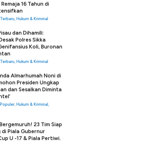
 Remaja 16 Tahun di
tensifkan
 Terbaru
,
Hukum & Kriminal
isau dan Dihamili:
Desak Polres Sikka
enifansius Koli, Buronan
ntan
 Terbaru
,
Hukum & Kriminal
unda Almarhumah Noni di
mohon Presiden Ungkap
an dan Sesalkan Diminta
ntel’
 Populer
,
Hukum & Kriminal
,
ergemuruh! 23 Tim Siap
 di Piala Gubernur
up U -17 & Piala Pertiwi.