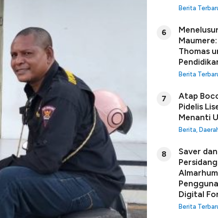
Berita Terbar
Menelusur
6
Maumere: 
Thomas u
Pendidikan
Berita Terbar
Atap Boco
7
Pidelis Li
Menanti U
Berita
,
Daera
Saver dan 
8
Persidang
Almarhuma
Penggunaa
Digital Fo
Berita Terbar