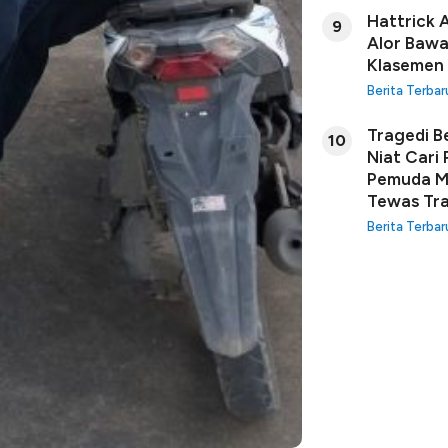
Hattrick 
9
Alor Bawa
Klasemen
Berita Terbar
Tragedi B
10
Niat Cari
Pemuda Ma
Tewas Tra
Berita Terbar