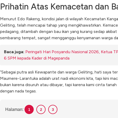
Prihatin Atas Kemacetan dan Ba
Menurut Edo Rakeng, kondisi jalan di wilayah Kecamatan Kang
Geliting, telah mencapai tahap yang mengkhawatirkan. Kemacet
pedagang, ditambah dengan bau ikan yang kurang sedap akiba
sembarang tempat, sangat mengganggu kenyamanan warga dan
Baca juga:
Peringati Hari Posyandu Nasional 2026, Ketua TP
6 SPM kepada Kader di Magepanda
“Sebagai putra asli Kewapante dan warga Geliting, hati saya ter
Maumere-Larantuka adalah urat nadi ekonomi kita, tapi kini mace
bukan karena disuruh atau dibayar, tapi karena kami cinta tanah 
dengan nada tegas.
Halaman:
1
2
3