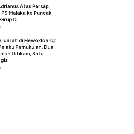
Adrianus Atas Persap
 PS Malaka ke Puncak
 Grup D
u
erdarah di Hewokloang:
 Pelaku Pemukulan, Dua
lah Ditikam, Satu
gis
u