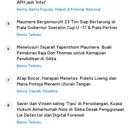
APH jadi ‘Intel’
Berita
,
Berita Populer
,
Hukum & Kriminal
,
Nasional
Maumere Bergemuruh! 23 Tim Siap Bertarung di
5
Piala Gubernur Soeratin Cup U -17 & Piala Pertiwi.
Berita Terbaru
Menelusuri Sejarah Yapenthom Maumere: Buah
6
Pemikiran Raja Don Thomas untuk Kemajuan
Pendidikan di Sikka
Berita Terbaru
Atap Bocor, Harapan Menetes: Pidelis Liseng dan
7
Maria Pinteja Menanti Uluran Tangan
Berita
,
Daerah
,
Headline
Saver dan Vinsen saling ‘Tipu’ di Persidangan, Kuasa
8
Hukum Almarhumah Noni di Sikka Desak Penggunaan
Lie Detector dan Digital Forensik
Berita Terbaru