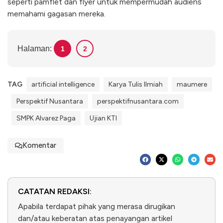
seperti pamflet dan flyer untuk mempermudah audiens
memahami gagasan mereka.
Halaman:
1
2
TAG
artificial intelligence
Karya Tulis Ilmiah
maumere
Perspektif Nusantara
perspektifnusantara.com
SMPK Alvarez Paga
Ujian KTI
Komentar
CATATAN REDAKSI:
Apabila terdapat pihak yang merasa dirugikan
dan/atau keberatan atas penayangan artikel