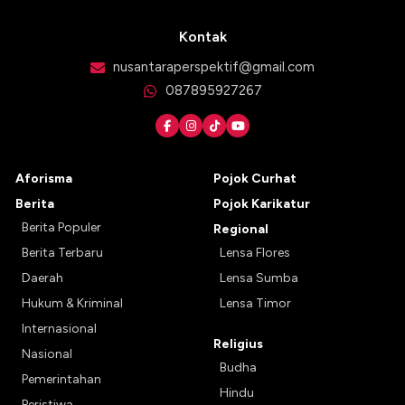
Kontak
nusantaraperspektif@gmail.com
087895927267
Aforisma
Pojok Curhat
Berita
Pojok Karikatur
Berita Populer
Regional
Berita Terbaru
Lensa Flores
Daerah
Lensa Sumba
Hukum & Kriminal
Lensa Timor
Internasional
Religius
Nasional
Budha
Pemerintahan
Hindu
Peristiwa