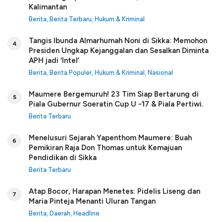
Kalimantan
Berita
,
Berita Terbaru
,
Hukum & Kriminal
Tangis Ibunda Almarhumah Noni di Sikka: Memohon
4
Presiden Ungkap Kejanggalan dan Sesalkan Diminta
APH jadi ‘Intel’
Berita
,
Berita Populer
,
Hukum & Kriminal
,
Nasional
Maumere Bergemuruh! 23 Tim Siap Bertarung di
5
Piala Gubernur Soeratin Cup U -17 & Piala Pertiwi.
Berita Terbaru
Menelusuri Sejarah Yapenthom Maumere: Buah
6
Pemikiran Raja Don Thomas untuk Kemajuan
Pendidikan di Sikka
Berita Terbaru
Atap Bocor, Harapan Menetes: Pidelis Liseng dan
7
Maria Pinteja Menanti Uluran Tangan
Berita
,
Daerah
,
Headline