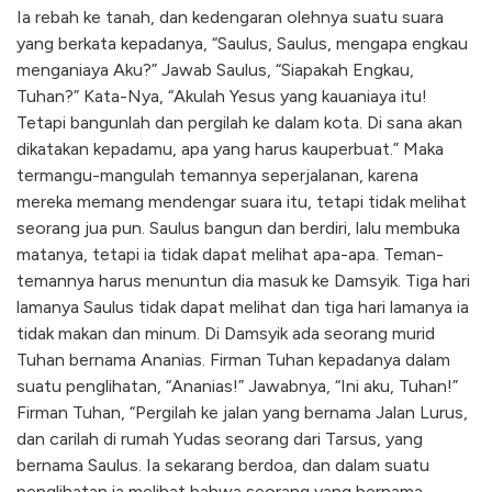
Ia rebah ke tanah, dan kedengaran olehnya suatu suara
yang berkata kepadanya, “Saulus, Saulus, mengapa engkau
menganiaya Aku?” Jawab Saulus, “Siapakah Engkau,
Tuhan?” Kata-Nya, “Akulah Yesus yang kauaniaya itu!
Tetapi bangunlah dan pergilah ke dalam kota. Di sana akan
dikatakan kepadamu, apa yang harus kauperbuat.” Maka
termangu-mangulah temannya seperjalanan, karena
mereka memang mendengar suara itu, tetapi tidak melihat
seorang jua pun. Saulus bangun dan berdiri, lalu membuka
matanya, tetapi ia tidak dapat melihat apa-apa. Teman-
temannya harus menuntun dia masuk ke Damsyik. Tiga hari
lamanya Saulus tidak dapat melihat dan tiga hari lamanya ia
tidak makan dan minum. Di Damsyik ada seorang murid
Tuhan bernama Ananias. Firman Tuhan kepadanya dalam
suatu penglihatan, “Ananias!” Jawabnya, “Ini aku, Tuhan!”
Firman Tuhan, “Pergilah ke jalan yang bernama Jalan Lurus,
dan carilah di rumah Yudas seorang dari Tarsus, yang
bernama Saulus. Ia sekarang berdoa, dan dalam suatu
penglihatan ia melihat bahwa seorang yang bernama