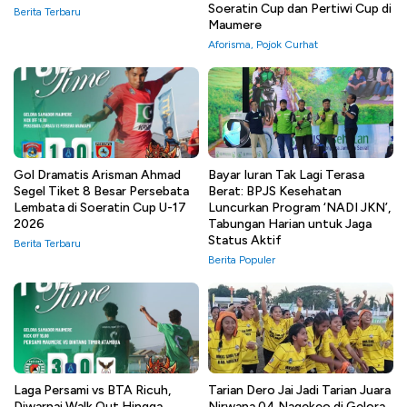
Soeratin Cup dan Pertiwi Cup di
Berita Terbaru
Maumere
Aforisma
,
Pojok Curhat
Gol Dramatis Arisman Ahmad
Bayar Iuran Tak Lagi Terasa
Segel Tiket 8 Besar Persebata
Berat: BPJS Kesehatan
Lembata di Soeratin Cup U-17
Luncurkan Program ‘NADI JKN’,
2026
Tabungan Harian untuk Jaga
Status Aktif
Berita Terbaru
Berita Populer
Laga Persami vs BTA Ricuh,
Tarian Dero Jai Jadi Tarian Juara
Diwarnai Walk Out Hingga
Nirwana 04 Nagekeo di Gelora