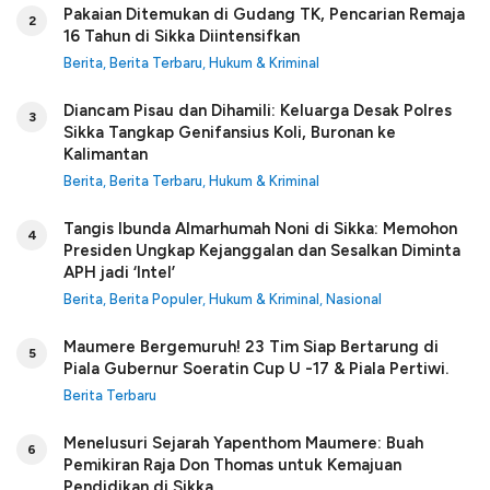
Pakaian Ditemukan di Gudang TK, Pencarian Remaja
2
16 Tahun di Sikka Diintensifkan
Berita
,
Berita Terbaru
,
Hukum & Kriminal
Diancam Pisau dan Dihamili: Keluarga Desak Polres
3
Sikka Tangkap Genifansius Koli, Buronan ke
Kalimantan
Berita
,
Berita Terbaru
,
Hukum & Kriminal
Tangis Ibunda Almarhumah Noni di Sikka: Memohon
4
Presiden Ungkap Kejanggalan dan Sesalkan Diminta
APH jadi ‘Intel’
Berita
,
Berita Populer
,
Hukum & Kriminal
,
Nasional
Maumere Bergemuruh! 23 Tim Siap Bertarung di
5
Piala Gubernur Soeratin Cup U -17 & Piala Pertiwi.
Berita Terbaru
Menelusuri Sejarah Yapenthom Maumere: Buah
6
Pemikiran Raja Don Thomas untuk Kemajuan
Pendidikan di Sikka