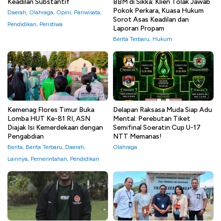
Keadilan Substantif
BBM di Sikka: Klien Tolak Jawab
Pokok Perkara, Kuasa Hukum
Daerah
,
Olahraga
,
Opini
,
Pariwisata
,
Sorot Asas Keadilan dan
Pendidikan
,
Peristiwa
Laporan Propam
Berita Terbaru
,
Hukum
Kemenag Flores Timur Buka
Delapan Raksasa Muda Siap Adu
Lomba HUT Ke-81 RI, ASN
Mental: Perebutan Tiket
Diajak Isi Kemerdekaan dengan
Semifinal Soeratin Cup U-17
Pengabdian
NTT Memanas!
Berita
,
Berita Terbaru
,
Daerah
,
Olahraga
Lainnya
,
Pemerintahan
,
Pendidikan