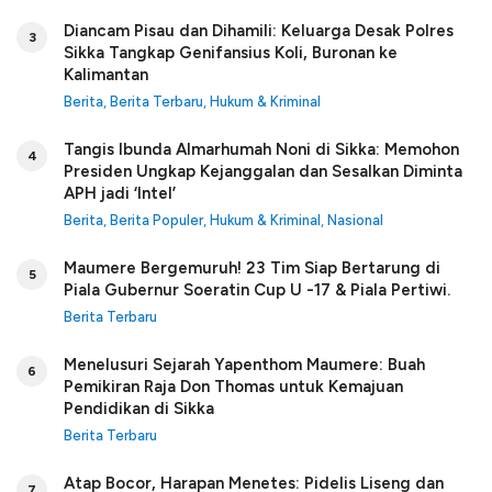
Diancam Pisau dan Dihamili: Keluarga Desak Polres
3
Sikka Tangkap Genifansius Koli, Buronan ke
Kalimantan
Berita
,
Berita Terbaru
,
Hukum & Kriminal
Tangis Ibunda Almarhumah Noni di Sikka: Memohon
4
Presiden Ungkap Kejanggalan dan Sesalkan Diminta
APH jadi ‘Intel’
Berita
,
Berita Populer
,
Hukum & Kriminal
,
Nasional
Maumere Bergemuruh! 23 Tim Siap Bertarung di
5
Piala Gubernur Soeratin Cup U -17 & Piala Pertiwi.
Berita Terbaru
Menelusuri Sejarah Yapenthom Maumere: Buah
6
Pemikiran Raja Don Thomas untuk Kemajuan
Pendidikan di Sikka
Berita Terbaru
Atap Bocor, Harapan Menetes: Pidelis Liseng dan
7