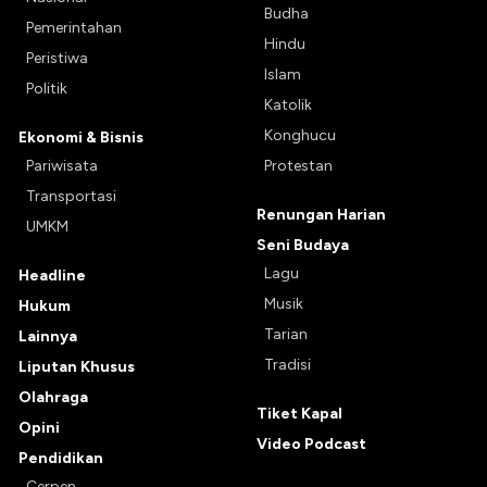
Budha
Pemerintahan
Hindu
Peristiwa
Islam
Politik
Katolik
Konghucu
Ekonomi & Bisnis
Pariwisata
Protestan
Transportasi
Renungan Harian
UMKM
Seni Budaya
Lagu
Headline
Musik
Hukum
Tarian
Lainnya
Tradisi
Liputan Khusus
Olahraga
Tiket Kapal
Opini
Video Podcast
Pendidikan
Cerpen