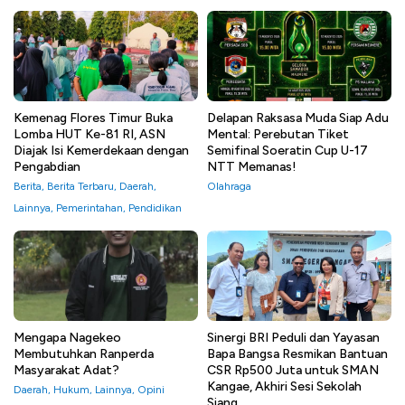
Kemenag Flores Timur Buka
Delapan Raksasa Muda Siap Adu
Lomba HUT Ke-81 RI, ASN
Mental: Perebutan Tiket
Diajak Isi Kemerdekaan dengan
Semifinal Soeratin Cup U-17
Pengabdian
NTT Memanas!
Berita
,
Berita Terbaru
,
Daerah
,
Olahraga
Lainnya
,
Pemerintahan
,
Pendidikan
Mengapa Nagekeo
Sinergi BRI Peduli dan Yayasan
Membutuhkan Ranperda
Bapa Bangsa Resmikan Bantuan
Masyarakat Adat?
CSR Rp500 Juta untuk SMAN
Kangae, Akhiri Sesi Sekolah
Daerah
,
Hukum
,
Lainnya
,
Opini
Siang