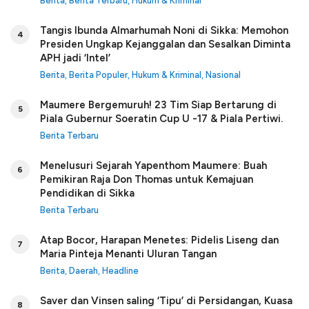
Berita
,
Berita Terbaru
,
Hukum & Kriminal
Tangis Ibunda Almarhumah Noni di Sikka: Memohon
4
Presiden Ungkap Kejanggalan dan Sesalkan Diminta
APH jadi ‘Intel’
Berita
,
Berita Populer
,
Hukum & Kriminal
,
Nasional
Maumere Bergemuruh! 23 Tim Siap Bertarung di
5
Piala Gubernur Soeratin Cup U -17 & Piala Pertiwi.
Berita Terbaru
Menelusuri Sejarah Yapenthom Maumere: Buah
6
Pemikiran Raja Don Thomas untuk Kemajuan
Pendidikan di Sikka
Berita Terbaru
Atap Bocor, Harapan Menetes: Pidelis Liseng dan
7
Maria Pinteja Menanti Uluran Tangan
Berita
,
Daerah
,
Headline
Saver dan Vinsen saling ‘Tipu’ di Persidangan, Kuasa
8