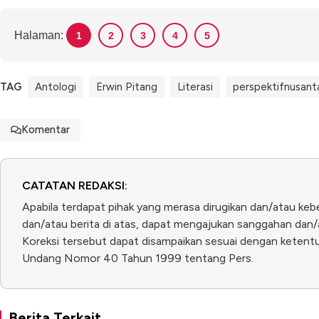
Halaman:
1
2
3
4
5
TAG
Antologi
Erwin Pitang
Literasi
perspektifnusant
Komentar
CATATAN REDAKSI:
Apabila terdapat pihak yang merasa dirugikan dan/atau keb
dan/atau berita di atas, dapat mengajukan sanggahan dan/a
Koreksi tersebut dapat disampaikan sesuai dengan ketentua
Undang Nomor 40 Tahun 1999 tentang Pers.
Berita Terkait