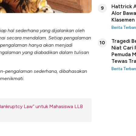
Hattrick 
9
Alor Bawa
Klasemen
Berita Terbar
ap hal sederhana yang dijalankan oleh
nai secara mendalam. Setiap pengalaman
Tragedi B
10
p pengalaman hanya akan menjadi
Niat Cari
engalaman yang diabadikan dalam tulisan
Pemuda Ma
Tewas Tra
Berita Terbar
aman-pengalaman sederhana, dibahasakan
 menikmati.
Bankruptcy Law” untuk Mahasiswa LLB