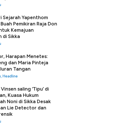
u
i Sejarah Yapenthom
Buah Pemikiran Raja Don
ntuk Kemajuan
 di Sikka
u
r, Harapan Menetes:
seng dan Maria Pinteja
luran Tangan
h
,
Headline
Vinsen saling ‘Tipu’ di
an, Kuasa Hukum
h Noni di Sikka Desak
n Lie Detector dan
rensik
u