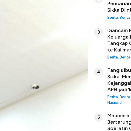
Pencarian
Sikka Diin
Berita
,
Berita
Diancam P
3
Keluarga 
Tangkap G
ke Kalima
Berita
,
Berita
Tangis Ib
4
Sikka: Me
Kejanggal
APH jadi ‘I
Berita
,
Berita
Nasional
Maumere B
5
Bertarung
Soeratin C