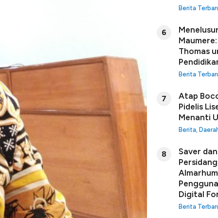
Berita Terbar
Menelusur
6
Maumere: 
Thomas u
Pendidikan
Berita Terbar
Atap Boco
7
Pidelis Li
Menanti U
Berita
,
Daera
Saver dan 
8
Persidang
Almarhuma
Penggunaa
Digital Fo
Berita Terbar