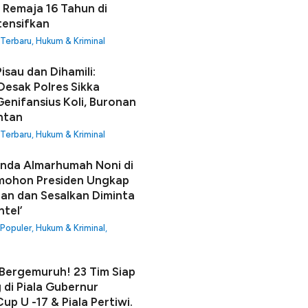
 Remaja 16 Tahun di
tensifkan
 Terbaru
,
Hukum & Kriminal
isau dan Dihamili:
Desak Polres Sikka
enifansius Koli, Buronan
ntan
 Terbaru
,
Hukum & Kriminal
unda Almarhumah Noni di
mohon Presiden Ungkap
an dan Sesalkan Diminta
ntel’
 Populer
,
Hukum & Kriminal
,
ergemuruh! 23 Tim Siap
 di Piala Gubernur
up U -17 & Piala Pertiwi.