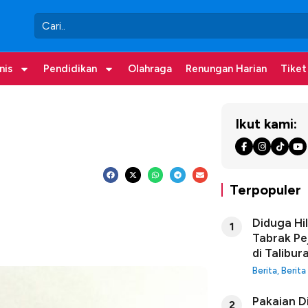
nis
Pendidikan
Olahraga
Renungan Harian
Tiket
Ikut kami:
Terpopuler
Diduga Hi
1
Tabrak Pe
di Talibur
Berita
,
Berita
Pakaian D
2