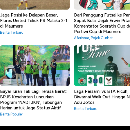
Jaga Posisi ke Delapan Besar,
Dari Panggung Futsal ke P
Flores United Tekuk PS Malaka 2-1
Sepak Bola, Jejak Erwin Pita
di Maumere
Komentator Soeratin Cup d
Pertiwi Cup di Maumere
Berita Terbaru
Aforisma
,
Pojok Curhat
Bayar Iuran Tak Lagi Terasa Berat:
Laga Persami vs BTA Ricuh,
BPJS Kesehatan Luncurkan
Diwarnai Walk Out Hingga N
Program ‘NADI JKN’, Tabungan
Adu Jotos
Harian untuk Jaga Status Aktif
Berita Terbaru
Berita Populer