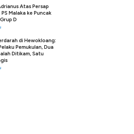
Adrianus Atas Persap
 PS Malaka ke Puncak
 Grup D
u
erdarah di Hewokloang:
 Pelaku Pemukulan, Dua
lah Ditikam, Satu
gis
u