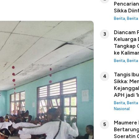
Pencarian
Sikka Diin
Berita
,
Berita
Diancam P
3
Keluarga 
Tangkap G
ke Kalima
Berita
,
Berita
Tangis Ib
4
Sikka: Me
Kejanggal
APH jadi ‘I
Berita
,
Berita
Nasional
Maumere B
5
Bertarung
Soeratin C