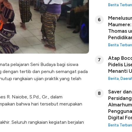
Berita Terbar
Menelusur
6
Maumere: 
Thomas u
Pendidikan
Berita Terbar
Atap Boco
7
pelajaran Seni Budaya bagi siswa
Pidelis Li
Menanti U
ng dengan tertib dan penuh semangat pada
utup rangkaian ujian praktik yang telah
Berita
,
Daera
Saver dan 
8
 R. Naiobe, S.Pd., Gr., dalam
Persidang
paikan bahwa hari tersebut merupakan
Almarhuma
Penggunaa
Digital Fo
rakhir. Seluruh rangkaian kegiatan berjalan
Berita Terbar