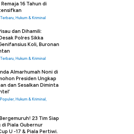
 Remaja 16 Tahun di
tensifkan
 Terbaru
,
Hukum & Kriminal
isau dan Dihamili:
Desak Polres Sikka
enifansius Koli, Buronan
ntan
 Terbaru
,
Hukum & Kriminal
unda Almarhumah Noni di
mohon Presiden Ungkap
an dan Sesalkan Diminta
ntel’
 Populer
,
Hukum & Kriminal
,
ergemuruh! 23 Tim Siap
 di Piala Gubernur
up U -17 & Piala Pertiwi.