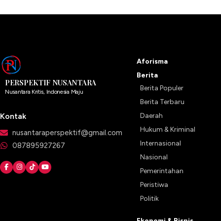
Aforisma
Berita
PERSPEKTIF NUSANTARA
Berita Populer
Nusantara Kritis, Indonesia Maju
Berita Terbaru
Kontak
Daerah
Hukum & Kriminal
nusantaraperspektif@gmail.com
Internasional
087895927267
Nasional
Pemerintahan
Peristiwa
Politik
Ekonomi & Bisnis