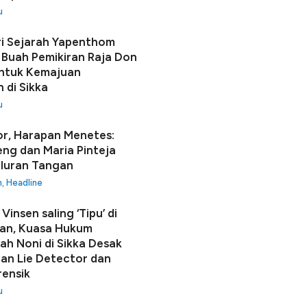
u
i Sejarah Yapenthom
Buah Pemikiran Raja Don
ntuk Kemajuan
 di Sikka
u
r, Harapan Menetes:
seng dan Maria Pinteja
luran Tangan
h
,
Headline
Vinsen saling ‘Tipu’ di
an, Kuasa Hukum
h Noni di Sikka Desak
n Lie Detector dan
rensik
u