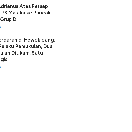
Adrianus Atas Persap
 PS Malaka ke Puncak
 Grup D
u
erdarah di Hewokloang:
 Pelaku Pemukulan, Dua
lah Ditikam, Satu
gis
u