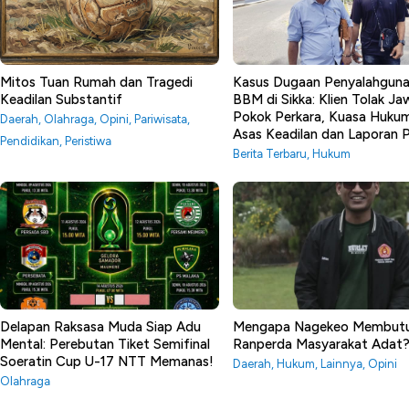
Mitos Tuan Rumah dan Tragedi
Kasus Dugaan Penyalahgun
Keadilan Substantif
BBM di Sikka: Klien Tolak J
Pokok Perkara, Kuasa Huku
Daerah
,
Olahraga
,
Opini
,
Pariwisata
,
Asas Keadilan dan Laporan
Pendidikan
,
Peristiwa
Berita Terbaru
,
Hukum
Delapan Raksasa Muda Siap Adu
Mengapa Nagekeo Membut
Mental: Perebutan Tiket Semifinal
Ranperda Masyarakat Adat
Soeratin Cup U-17 NTT Memanas!
Daerah
,
Hukum
,
Lainnya
,
Opini
Olahraga