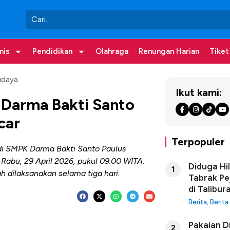
nis
Pendidikan
Olahraga
Renungan Harian
Tiket
udaya
Ikut kami:
 Darma Bakti Santo
ncar
Terpopuler
 di SMPK Darma Bakti Santo Paulus
Rabu, 29 April 2026, pukul 09.00 WITA.
Diduga Hi
1
ah dilaksanakan selama tiga hari.
Tabrak Pe
di Talibur
Berita
,
Berita
Pakaian D
2