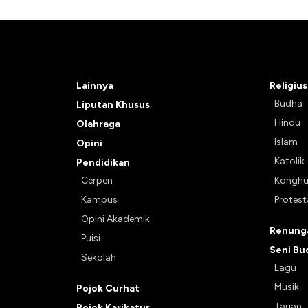
Lainnya
Religius
Budha
Liputan Khusus
Hindu
Olahraga
Islam
Opini
Katolik
Pendidikan
Cerpen
Kongh
Kampus
Protes
Opini Akademik
Renunga
Puisi
Seni Bu
Sekolah
Lagu
Musik
Pojok Curhat
Tarian
Pojok Karikatur