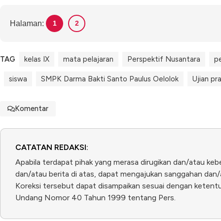
Halaman:
1
2
TAG
kelas IX
mata pelajaran
Perspektif Nusantara
p
siswa
SMPK Darma Bakti Santo Paulus Oelolok
Ujian pra
Komentar
CATATAN REDAKSI:
Apabila terdapat pihak yang merasa dirugikan dan/atau keb
dan/atau berita di atas, dapat mengajukan sanggahan dan/a
Koreksi tersebut dapat disampaikan sesuai dengan ketentua
Undang Nomor 40 Tahun 1999 tentang Pers.