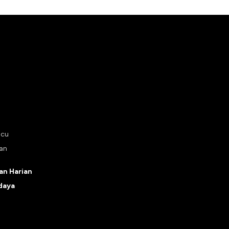
ucu
tan
n Harian
daya