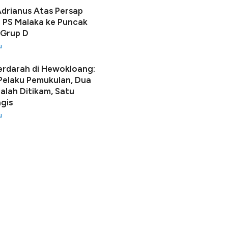
Adrianus Atas Persap
 PS Malaka ke Puncak
 Grup D
u
erdarah di Hewokloang:
 Pelaku Pemukulan, Dua
lah Ditikam, Satu
gis
u