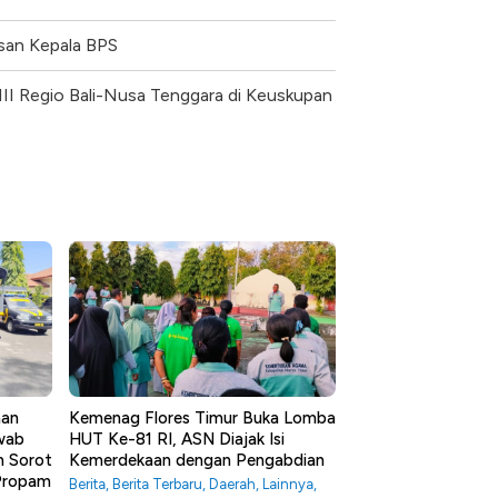
esan Kepala BPS
II Regio Bali-Nusa Tenggara di Keuskupan
aan
Kemenag Flores Timur Buka Lomba
awab
HUT Ke-81 RI, ASN Diajak Isi
m Sorot
Kemerdekaan dengan Pengabdian
 Propam
Berita
,
Berita Terbaru
,
Daerah
,
Lainnya
,