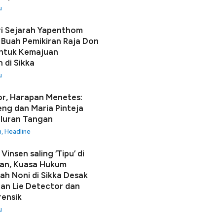
u
i Sejarah Yapenthom
Buah Pemikiran Raja Don
ntuk Kemajuan
 di Sikka
u
r, Harapan Menetes:
seng dan Maria Pinteja
luran Tangan
h
,
Headline
Vinsen saling ‘Tipu’ di
an, Kuasa Hukum
h Noni di Sikka Desak
n Lie Detector dan
rensik
u