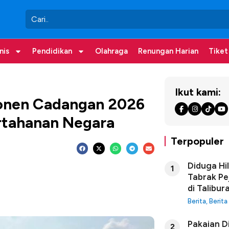
nis
Pendidikan
Olahraga
Renungan Harian
Tiket
Ikut kami:
ponen Cadangan 2026
ertahanan Negara
Terpopuler
Diduga Hi
1
Tabrak Pe
di Talibur
Berita
,
Berita
Pakaian D
2