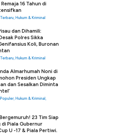
 Remaja 16 Tahun di
tensifkan
 Terbaru
,
Hukum & Kriminal
isau dan Dihamili:
Desak Polres Sikka
enifansius Koli, Buronan
ntan
 Terbaru
,
Hukum & Kriminal
unda Almarhumah Noni di
mohon Presiden Ungkap
an dan Sesalkan Diminta
ntel’
 Populer
,
Hukum & Kriminal
,
ergemuruh! 23 Tim Siap
 di Piala Gubernur
up U -17 & Piala Pertiwi.