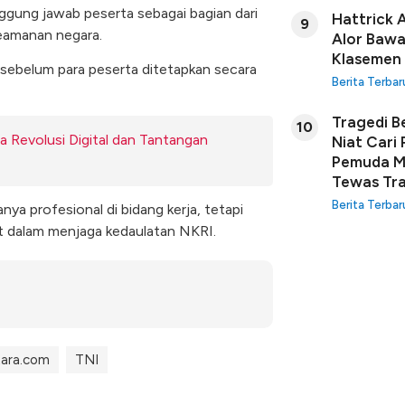
nggung jawab peserta sebagai bagian dari
Hattrick 
9
amanan negara.
Alor Bawa
Klasemen
, sebelum para peserta ditetapkan secara
Berita Terbar
Tragedi B
10
 Revolusi Digital dan Tantangan
Niat Cari
Pemuda Ma
Tewas Tra
Berita Terbar
nya profesional di bidang kerja, tetapi
at dalam menjaga kedaulatan NKRI.
tara.com
TNI