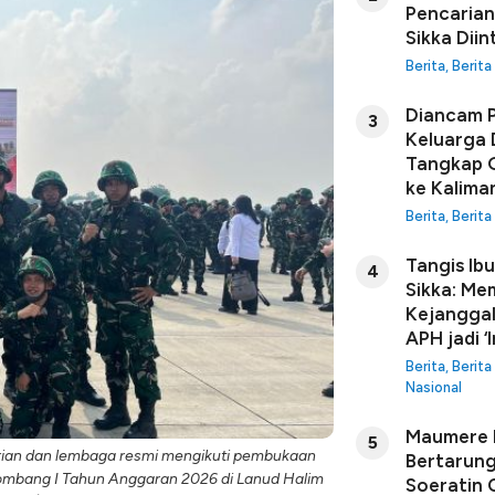
Pencarian
Sikka Diin
Berita
,
Berita
Diancam P
3
Keluarga 
Tangkap G
ke Kalima
Berita
,
Berita
Tangis Ib
4
Sikka: Me
Kejanggal
APH jadi ‘I
Berita
,
Berita
Nasional
Maumere B
5
erian dan lembaga resmi mengikuti pembukaan
Bertarung
ombang I Tahun Anggaran 2026 di Lanud Halim
Soeratin C