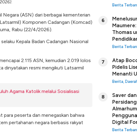
2026).
Berita Terbar
il Negara (ASN) dari berbagai kementerian
Menelusur
6
r (Latsarmil) Komponen Cadangan (Komcad)
Maumere: 
uma, Rabu (22/4/2026).
Thomas u
Pendidikan
ma selaku Kepala Badan Cadangan Nasional
Berita Terbar
Atap Boco
mencapai 2.115 ASN, kemudian 2.019 lolos
7
Pidelis Li
ta dinyatakan resmi mengikuti Latsarmil
Menanti U
Berita
,
Daera
h Agama Katolik melalui Sosialisasi
Saver dan 
8
Persidang
Almarhuma
at para peserta dan menegaskan bahwa
Penggunaa
Digital Fo
em pertahanan negara berbasis rakyat
Berita Terbar