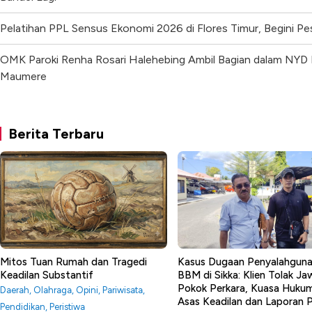
Pelatihan PPL Sensus Ekonomi 2026 di Flores Timur, Begini P
OMK Paroki Renha Rosari Halehebing Ambil Bagian dalam NYD I
Maumere
Berita Terbaru
Mitos Tuan Rumah dan Tragedi
Kasus Dugaan Penyalahgun
Keadilan Substantif
BBM di Sikka: Klien Tolak J
Pokok Perkara, Kuasa Huku
Daerah
,
Olahraga
,
Opini
,
Pariwisata
,
Asas Keadilan dan Laporan
Pendidikan
,
Peristiwa