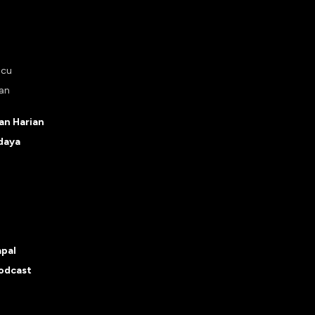
ucu
tan
n Harian
daya
apal
odcast