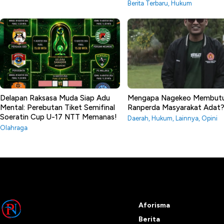
Berita Terbaru
,
Hukum
Delapan Raksasa Muda Siap Adu
Mengapa Nagekeo Membut
Mental: Perebutan Tiket Semifinal
Ranperda Masyarakat Adat
Soeratin Cup U-17 NTT Memanas!
Daerah
,
Hukum
,
Lainnya
,
Opini
Olahraga
Aforisma
Berita