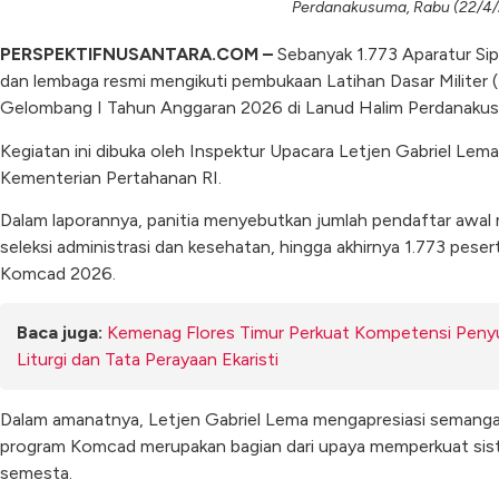
Perdanakusuma, Rabu (22/4/
PERSPEKTIFNUSANTARA.COM –
Sebanyak 1.773 Aparatur Sip
dan lembaga resmi mengikuti pembukaan Latihan Dasar Milite
Gelombang I Tahun Anggaran 2026 di Lanud Halim Perdanakus
Kegiatan ini dibuka oleh Inspektur Upacara Letjen Gabriel Le
Kementerian Pertahanan RI.
Dalam laporannya, panitia menyebutkan jumlah pendaftar awal 
seleksi administrasi dan kesehatan, hingga akhirnya 1.773 peser
Komcad 2026.
Baca juga:
Kemenag Flores Timur Perkuat Kompetensi Penyulu
Liturgi dan Tata Perayaan Ekaristi
Dalam amanatnya, Letjen Gabriel Lema mengapresiasi semang
program Komcad merupakan bagian dari upaya memperkuat sist
semesta.