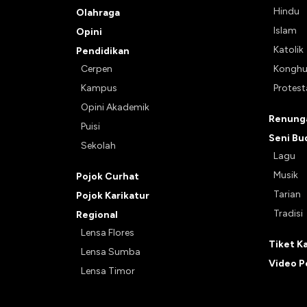
Hindu
Olahraga
Islam
Opini
Katolik
Pendidikan
Cerpen
Kongh
Kampus
Protes
Opini Akademik
Renunga
Puisi
Seni Bu
Sekolah
Lagu
Musik
Pojok Curhat
Tarian
Pojok Karikatur
Tradisi
Regional
Lensa Flores
Tiket K
Lensa Sumba
Video P
Lensa Timor