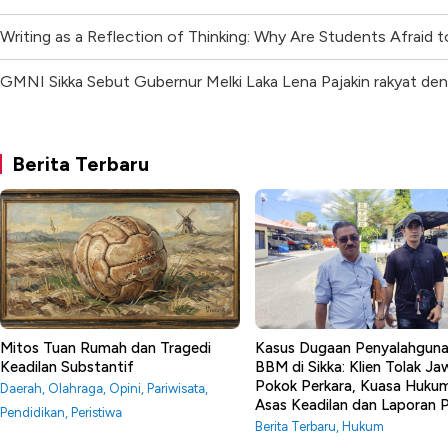
Writing as a Reflection of Thinking: Why Are Students Afraid t
GMNI Sikka Sebut Gubernur Melki Laka Lena Pajakin rakyat den
Berita Terbaru
Mitos Tuan Rumah dan Tragedi
Kasus Dugaan Penyalahgun
Keadilan Substantif
BBM di Sikka: Klien Tolak J
Pokok Perkara, Kuasa Huku
Daerah
,
Olahraga
,
Opini
,
Pariwisata
,
Asas Keadilan dan Laporan
Pendidikan
,
Peristiwa
Berita Terbaru
,
Hukum