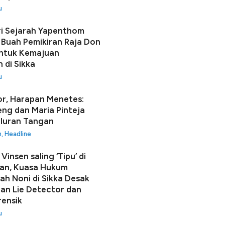
u
i Sejarah Yapenthom
Buah Pemikiran Raja Don
ntuk Kemajuan
 di Sikka
u
r, Harapan Menetes:
seng dan Maria Pinteja
luran Tangan
h
,
Headline
Vinsen saling ‘Tipu’ di
an, Kuasa Hukum
h Noni di Sikka Desak
n Lie Detector dan
rensik
u