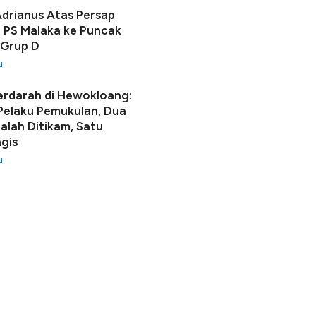
Adrianus Atas Persap
 PS Malaka ke Puncak
 Grup D
u
erdarah di Hewokloang:
 Pelaku Pemukulan, Dua
lah Ditikam, Satu
gis
u