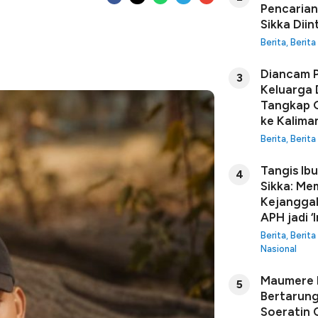
Pencarian
Sikka Diin
Berita
,
Berita
Diancam P
3
Keluarga 
Tangkap G
ke Kalima
Berita
,
Berita
Tangis Ib
4
Sikka: Me
Kejanggal
APH jadi ‘I
Berita
,
Berita
Nasional
Maumere B
5
Bertarung
Soeratin C