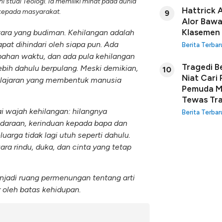
i studi Teologi. Ia memiliki minat pada dunia
Hattrick 
 kepada masyarakat.
9
Alor Bawa
Klasemen
ara yang budiman. Kehilangan adalah
pat dihindari oleh siapa pun. Ada
Berita Terbar
ubahan waktu, dan ada pula kehilangan
Tragedi B
ebih dahulu berpulang. Meski demikian,
10
Niat Cari
pelajaran yang membentuk manusia
Pemuda Ma
Tewas Tra
ai wajah kehilangan: hilangnya
Berita Terbar
udaraan, kerinduan kepada bapa dan
uarga tidak lagi utuh seperti dahulu.
ara rindu, duka, dan cinta yang tetap
njadi ruang permenungan tentang arti
 oleh batas kehidupan.