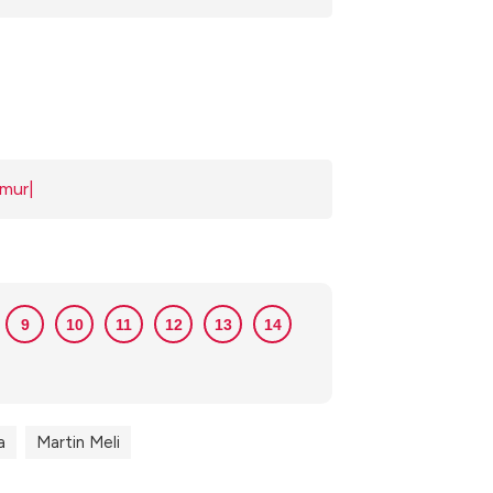
emur|
9
10
11
12
13
14
a
Martin Meli