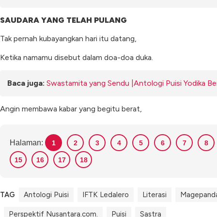
SAUDARA YANG TELAH PULANG
Tak pernah kubayangkan hari itu datang,
Ketika namamu disebut dalam doa-doa duka.
Baca juga:
Swastamita yang Sendu |Antologi Puisi Yodika B
Angin membawa kabar yang begitu berat,
Halaman:
1
2
3
4
5
6
7
8
15
16
17
18
TAG
Antologi Puisi
IFTK Ledalero
Literasi
Magepand
Perspektif Nusantara.com.
Puisi
Sastra