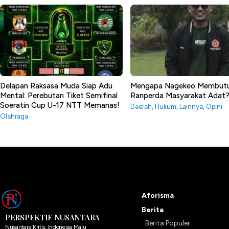
Delapan Raksasa Muda Siap Adu
Mengapa Nagekeo Membut
Mental: Perebutan Tiket Semifinal
Ranperda Masyarakat Adat
Soeratin Cup U-17 NTT Memanas!
Daerah
,
Hukum
,
Lainnya
,
Opini
Olahraga
Aforisma
Berita
PERSPEKTIF NUSANTARA
Berita Populer
Nusantara Kritis, Indonesia Maju