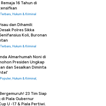
 Remaja 16 Tahun di
tensifkan
 Terbaru
,
Hukum & Kriminal
isau dan Dihamili:
Desak Polres Sikka
enifansius Koli, Buronan
ntan
 Terbaru
,
Hukum & Kriminal
unda Almarhumah Noni di
mohon Presiden Ungkap
an dan Sesalkan Diminta
ntel’
 Populer
,
Hukum & Kriminal
,
ergemuruh! 23 Tim Siap
 di Piala Gubernur
up U -17 & Piala Pertiwi.