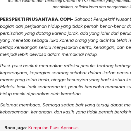
Institut Filsafat dan Teknologi Kreatif (IFTK) Ledalero yang menekun
pendidikan, refleksi iman dan pengabdian
PERSPEKTIFNUSANTARA.COM-
Sahabat Perspektif Nusant
bagian dari perjalanan hidup yang tidak pernah benar-benar da
perpisahan yang datang karena jarak, ada yang lahir dari per
yang menetap sebagai luka karena orang yang dicintai telah l
setiap kehilangan selalu menyisakan cerita, kenangan, dan 
menjadi lebih dewasa dalam memaknai hidup.
Puisi-puisi berikut merupakan refleksi penulis tentang berbag
kepercayaan, kepergian seorang sahabat dalam ikatan persa
mama yang telah tiada, hingga kesunyian yang hadir ketika kel
Melalui larik-larik sederhana ini, penulis berusaha merekam su
hidup meski dipisahkan oleh kematian.
Selamat membaca. Semoga setiap bait yang tersaji dapat me
kebersamaan, kenangan, dan kasih yang tidak pernah berakhir
Baca juga:
Kumpulan Puisi Aprianus