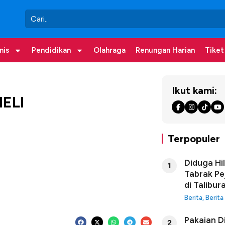
nis
Pendidikan
Olahraga
Renungan Harian
Tiket
Ikut kami:
MELI
Terpopuler
Diduga Hi
1
Tabrak Pe
di Talibur
Berita
,
Berita
Pakaian D
2