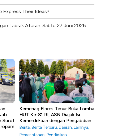
o Express Their Ideas?
gan Tabrak Aturan. Sabtu 27 Juni 2026
aan
Kemenag Flores Timur Buka Lomba
awab
HUT Ke-81 RI, ASN Diajak Isi
m Sorot
Kemerdekaan dengan Pengabdian
 Propam
Berita
,
Berita Terbaru
,
Daerah
,
Lainnya
,
Pemerintahan
,
Pendidikan