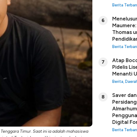
Berita Terbar
Menelusur
6
Maumere: 
Thomas u
Pendidikan
Berita Terbar
Atap Boco
7
Pidelis Li
Menanti U
Berita
,
Daera
Saver dan 
8
Persidang
Almarhuma
Penggunaa
Digital Fo
Berita Terbar
 Tenggara Timur. Saat ini ia adalah mahasiswa