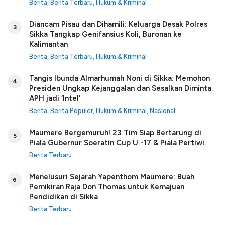
Berita
,
Berita Terbaru
,
Hukum & Kriminal
Diancam Pisau dan Dihamili: Keluarga Desak Polres
3
Sikka Tangkap Genifansius Koli, Buronan ke
Kalimantan
Berita
,
Berita Terbaru
,
Hukum & Kriminal
Tangis Ibunda Almarhumah Noni di Sikka: Memohon
4
Presiden Ungkap Kejanggalan dan Sesalkan Diminta
APH jadi ‘Intel’
Berita
,
Berita Populer
,
Hukum & Kriminal
,
Nasional
Maumere Bergemuruh! 23 Tim Siap Bertarung di
5
Piala Gubernur Soeratin Cup U -17 & Piala Pertiwi.
Berita Terbaru
Menelusuri Sejarah Yapenthom Maumere: Buah
6
Pemikiran Raja Don Thomas untuk Kemajuan
Pendidikan di Sikka
Berita Terbaru