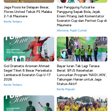
Jaga Posisi ke Delapan Besar,
Dari Panggung Futsal ke
Flores United Tekuk PS Malaka
Panggung Sepak Bola, Jejak
2-1 di Maumere
Erwin Pitang Jadi Komentator
Soeratin Cup dan Pertiwi Cup di
Berita Terbaru
Maumere
Aforisma
,
Pojok Curhat
Gol Dramatis Arisman Ahmad
Bayar Iuran Tak Lagi Terasa
Segel Tiket 8 Besar Persebata
Berat: BPJS Kesehatan
Lembata di Soeratin Cup U-17
Luncurkan Program ‘NADI JKN’,
2026
Tabungan Harian untuk Jaga
Status Aktif
Berita Terbaru
Berita Populer