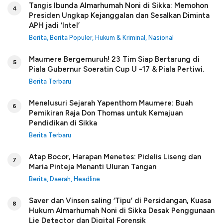
Tangis Ibunda Almarhumah Noni di Sikka: Memohon
4
Presiden Ungkap Kejanggalan dan Sesalkan Diminta
APH jadi ‘Intel’
Berita
,
Berita Populer
,
Hukum & Kriminal
,
Nasional
Maumere Bergemuruh! 23 Tim Siap Bertarung di
5
Piala Gubernur Soeratin Cup U -17 & Piala Pertiwi.
Berita Terbaru
Menelusuri Sejarah Yapenthom Maumere: Buah
6
Pemikiran Raja Don Thomas untuk Kemajuan
Pendidikan di Sikka
Berita Terbaru
Atap Bocor, Harapan Menetes: Pidelis Liseng dan
7
Maria Pinteja Menanti Uluran Tangan
Berita
,
Daerah
,
Headline
Saver dan Vinsen saling ‘Tipu’ di Persidangan, Kuasa
8
Hukum Almarhumah Noni di Sikka Desak Penggunaan
Lie Detector dan Digital Forensik