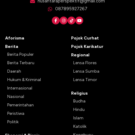
nusantaraperspektif@gmail.com
087895927267
Aforisma
Pojok Curhat
Berita
Pojok Karikatur
Berita Populer
Regional
Berita Terbaru
Lensa Flores
Daerah
Lensa Sumba
Hukum & Kriminal
Lensa Timor
Internasional
Religius
Nasional
Budha
Pemerintahan
Hindu
Peristiwa
Islam
Politik
Katolik
Konghucu