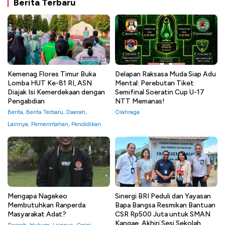
Berita Terbaru
Kemenag Flores Timur Buka
Delapan Raksasa Muda Siap Adu
Lomba HUT Ke-81 RI, ASN
Mental: Perebutan Tiket
Diajak Isi Kemerdekaan dengan
Semifinal Soeratin Cup U-17
Pengabdian
NTT Memanas!
Berita
,
Berita Terbaru
,
Daerah
,
Olahraga
Lainnya
,
Pemerintahan
,
Pendidikan
Mengapa Nagekeo
Sinergi BRI Peduli dan Yayasan
Membutuhkan Ranperda
Bapa Bangsa Resmikan Bantuan
Masyarakat Adat?
CSR Rp500 Juta untuk SMAN
Kangae, Akhiri Sesi Sekolah