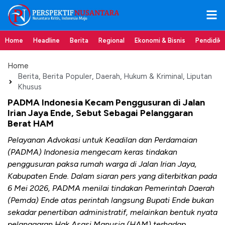
Home
Headline
Berita
Regional
Ekonomi & Bisnis
Pendidik
Home
Berita
,
Berita Populer
,
Daerah
,
Hukum & Kriminal
,
Liputan
Khusus
PADMA Indonesia Kecam Penggusuran di Jalan
Irian Jaya Ende, Sebut Sebagai Pelanggaran
Berat HAM
Pelayanan Advokasi untuk Keadilan dan Perdamaian
(PADMA) Indonesia mengecam keras tindakan
penggusuran paksa rumah warga di Jalan Irian Jaya,
Kabupaten Ende. Dalam siaran pers yang diterbitkan pada
6 Mei 2026, PADMA menilai tindakan Pemerintah Daerah
(Pemda) Ende atas perintah langsung Bupati Ende bukan
sekadar penertiban administratif, melainkan bentuk nyata
pelanggaran Hak Asasi Manusia (HAM) terhadap