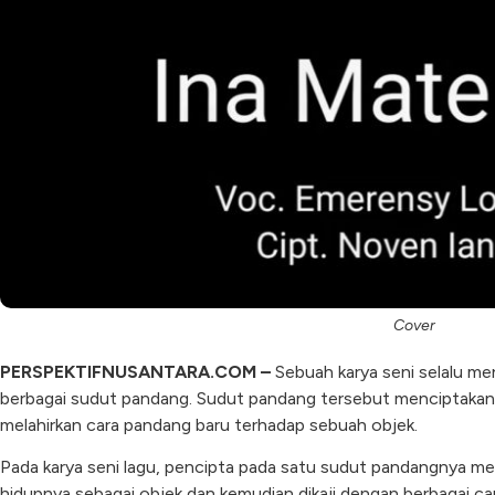
Cover
PERSPEKTIFNUSANTARA.COM –
Sebuah karya seni selalu me
berbagai sudut pandang. Sudut pandang tersebut menciptakan 
melahirkan cara pandang baru terhadap sebuah objek.
Pada karya seni lagu, pencipta pada satu sudut pandangnya m
hidupnya sebagai objek dan kemudian dikaji dengan berbagai ca