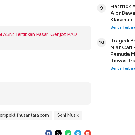
Hattrick 
9
Alor Bawa
Klasemen
Berita Terbar
l ASN: Tertibkan Pasar, Genjot PAD
Tragedi B
10
Niat Cari
Pemuda Ma
Tewas Tra
Berita Terbar
erspektifnusantara.com
Seni Musik