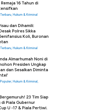
 Remaja 16 Tahun di
tensifkan
 Terbaru
,
Hukum & Kriminal
isau dan Dihamili:
Desak Polres Sikka
enifansius Koli, Buronan
ntan
 Terbaru
,
Hukum & Kriminal
unda Almarhumah Noni di
mohon Presiden Ungkap
an dan Sesalkan Diminta
ntel’
 Populer
,
Hukum & Kriminal
,
ergemuruh! 23 Tim Siap
 di Piala Gubernur
up U -17 & Piala Pertiwi.