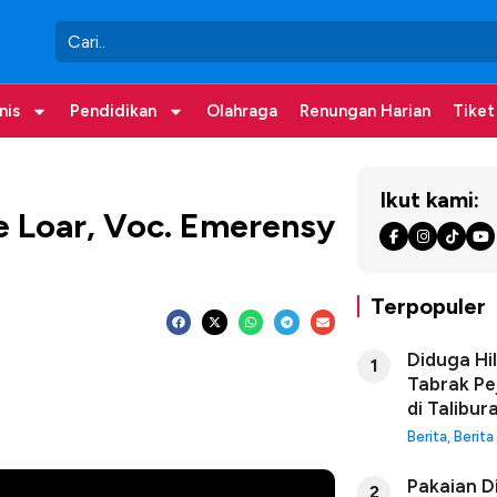
nis
Pendidikan
Olahraga
Renungan Harian
Tiket
Ikut kami:
te Loar, Voc. Emerensy
Terpopuler
Diduga Hi
1
Tabrak Pe
di Talibur
Berita
,
Berita
Pakaian D
2