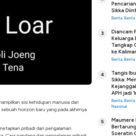
Pencarian
Sikka Diin
Berita
,
Berita
Diancam P
3
Keluarga 
Tangkap G
ke Kalima
Berita
,
Berita
Tangis Ib
4
Sikka: Me
Kejanggal
APH jadi ‘I
Berita
,
Berita
nampilkan sisi kehidupan manusia dari
Nasional
sebuah horizon baru yang pada akhirnya
Maumere B
5
Bertarung
enetapkan pribadi dan pengalaman
Soeratin C
ra. Cara pandang dan pengalaman pribadi