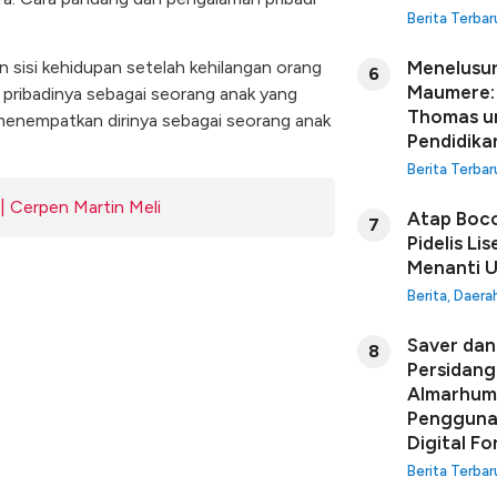
Berita Terbar
Menelusur
an sisi kehidupan setelah kehilangan orang
6
Maumere: 
g pribadinya sebagai seorang anak yang
Thomas u
menempatkan dirinya sebagai seorang anak
Pendidikan
Berita Terbar
 Cerpen Martin Meli
Atap Boco
7
Pidelis Li
Menanti U
Berita
,
Daera
Saver dan 
8
Persidang
Almarhuma
Penggunaa
Digital Fo
Berita Terbar