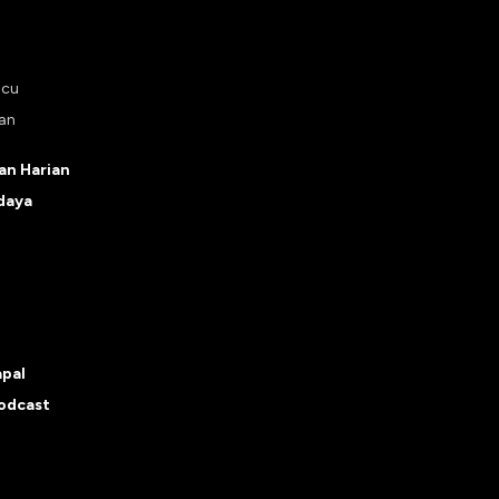
ucu
tan
n Harian
daya
apal
odcast