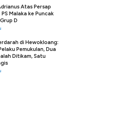
Adrianus Atas Persap
 PS Malaka ke Puncak
 Grup D
u
erdarah di Hewokloang:
 Pelaku Pemukulan, Dua
lah Ditikam, Satu
gis
u