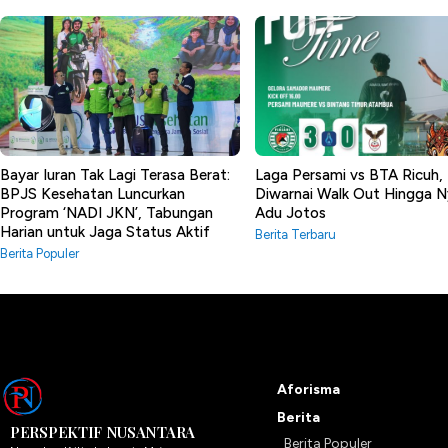
Bayar Iuran Tak Lagi Terasa Berat:
Laga Persami vs BTA Ricuh,
BPJS Kesehatan Luncurkan
Diwarnai Walk Out Hingga N
Program ‘NADI JKN’, Tabungan
Adu Jotos
Harian untuk Jaga Status Aktif
Berita Terbaru
Berita Populer
Aforisma
Berita
PERSPEKTIF NUSANTARA
Berita Populer