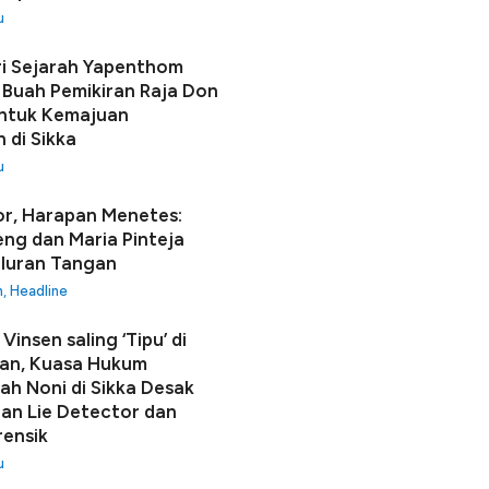
u
i Sejarah Yapenthom
Buah Pemikiran Raja Don
ntuk Kemajuan
 di Sikka
u
r, Harapan Menetes:
seng dan Maria Pinteja
luran Tangan
h
,
Headline
Vinsen saling ‘Tipu’ di
an, Kuasa Hukum
h Noni di Sikka Desak
n Lie Detector dan
rensik
u