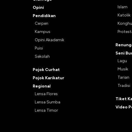
Islam
Opini
Katolik
Pendidikan
Cerpen
Kongh
Kampus
Protes
Opini Akademik
Renunga
Puisi
Seni Bu
Sekolah
Lagu
Musik
Pojok Curhat
Tarian
Pojok Karikatur
Tradisi
Regional
Lensa Flores
Tiket K
Lensa Sumba
Video P
Lensa Timor