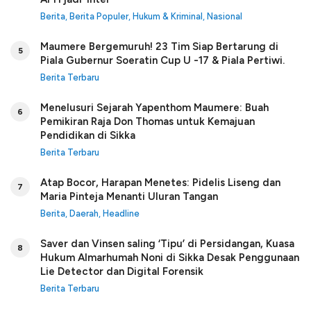
Berita
,
Berita Populer
,
Hukum & Kriminal
,
Nasional
Maumere Bergemuruh! 23 Tim Siap Bertarung di
5
Piala Gubernur Soeratin Cup U -17 & Piala Pertiwi.
Berita Terbaru
Menelusuri Sejarah Yapenthom Maumere: Buah
6
Pemikiran Raja Don Thomas untuk Kemajuan
Pendidikan di Sikka
Berita Terbaru
Atap Bocor, Harapan Menetes: Pidelis Liseng dan
7
Maria Pinteja Menanti Uluran Tangan
Berita
,
Daerah
,
Headline
Saver dan Vinsen saling ‘Tipu’ di Persidangan, Kuasa
8
Hukum Almarhumah Noni di Sikka Desak Penggunaan
Lie Detector dan Digital Forensik
Berita Terbaru