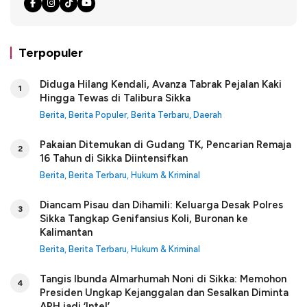
Terpopuler
Diduga Hilang Kendali, Avanza Tabrak Pejalan Kaki
1
Hingga Tewas di Talibura Sikka
Berita
,
Berita Populer
,
Berita Terbaru
,
Daerah
Pakaian Ditemukan di Gudang TK, Pencarian Remaja
2
16 Tahun di Sikka Diintensifkan
Berita
,
Berita Terbaru
,
Hukum & Kriminal
Diancam Pisau dan Dihamili: Keluarga Desak Polres
3
Sikka Tangkap Genifansius Koli, Buronan ke
Kalimantan
Berita
,
Berita Terbaru
,
Hukum & Kriminal
Tangis Ibunda Almarhumah Noni di Sikka: Memohon
4
Presiden Ungkap Kejanggalan dan Sesalkan Diminta
APH jadi ‘Intel’