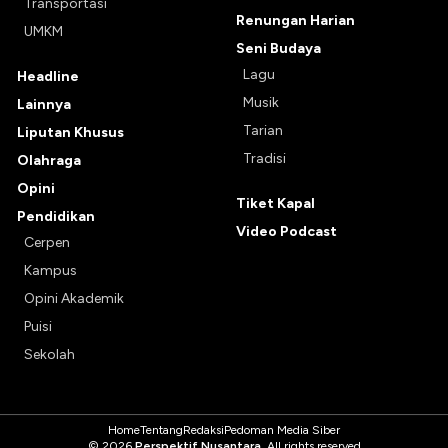
Transportasi
Renungan Harian
UMKM
Seni Budaya
Lagu
Headline
Musik
Lainnya
Tarian
Liputan Khusus
Tradisi
Olahraga
Opini
Tiket Kapal
Pendidikan
Video Podcast
Cerpen
Kampus
Opini Akademik
Puisi
Sekolah
Home
Tentang
Redaksi
Pedoman Media Siber
© 2026
Perspektif Nusantara
. All rights reserved