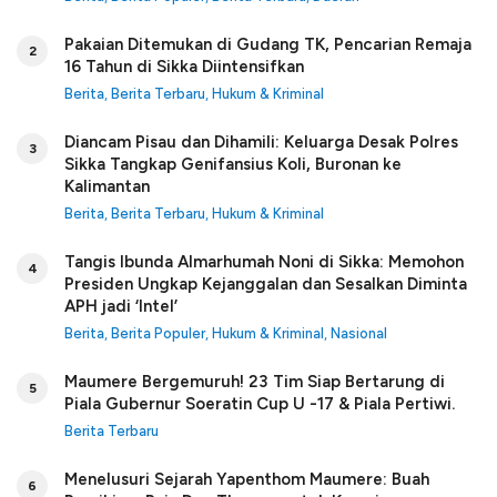
Pakaian Ditemukan di Gudang TK, Pencarian Remaja
2
16 Tahun di Sikka Diintensifkan
Berita
,
Berita Terbaru
,
Hukum & Kriminal
Diancam Pisau dan Dihamili: Keluarga Desak Polres
3
Sikka Tangkap Genifansius Koli, Buronan ke
Kalimantan
Berita
,
Berita Terbaru
,
Hukum & Kriminal
Tangis Ibunda Almarhumah Noni di Sikka: Memohon
4
Presiden Ungkap Kejanggalan dan Sesalkan Diminta
APH jadi ‘Intel’
Berita
,
Berita Populer
,
Hukum & Kriminal
,
Nasional
Maumere Bergemuruh! 23 Tim Siap Bertarung di
5
Piala Gubernur Soeratin Cup U -17 & Piala Pertiwi.
Berita Terbaru
Menelusuri Sejarah Yapenthom Maumere: Buah
6