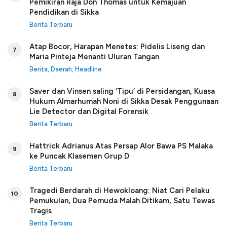
Pemikiran Raja Don Thomas untuk Kemajuan
Pendidikan di Sikka
Berita Terbaru
Atap Bocor, Harapan Menetes: Pidelis Liseng dan
7
Maria Pinteja Menanti Uluran Tangan
Berita
,
Daerah
,
Headline
Saver dan Vinsen saling ‘Tipu’ di Persidangan, Kuasa
8
Hukum Almarhumah Noni di Sikka Desak Penggunaan
Lie Detector dan Digital Forensik
Berita Terbaru
Hattrick Adrianus Atas Persap Alor Bawa PS Malaka
9
ke Puncak Klasemen Grup D
Berita Terbaru
Tragedi Berdarah di Hewokloang: Niat Cari Pelaku
10
Pemukulan, Dua Pemuda Malah Ditikam, Satu Tewas
Tragis
Berita Terbaru