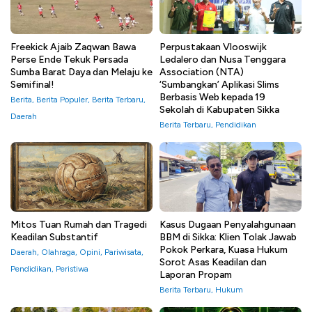
Freekick Ajaib Zaqwan Bawa
Perpustakaan Vlooswijk
Perse Ende Tekuk Persada
Ledalero dan Nusa Tenggara
Sumba Barat Daya dan Melaju ke
Association (NTA)
Semifinal!
‘Sumbangkan’ Aplikasi Slims
Berbasis Web kepada 19
Berita
,
Berita Populer
,
Berita Terbaru
,
Sekolah di Kabupaten Sikka
Daerah
Berita Terbaru
,
Pendidikan
Mitos Tuan Rumah dan Tragedi
Kasus Dugaan Penyalahgunaan
Keadilan Substantif
BBM di Sikka: Klien Tolak Jawab
Pokok Perkara, Kuasa Hukum
Daerah
,
Olahraga
,
Opini
,
Pariwisata
,
Sorot Asas Keadilan dan
Pendidikan
,
Peristiwa
Laporan Propam
Berita Terbaru
,
Hukum