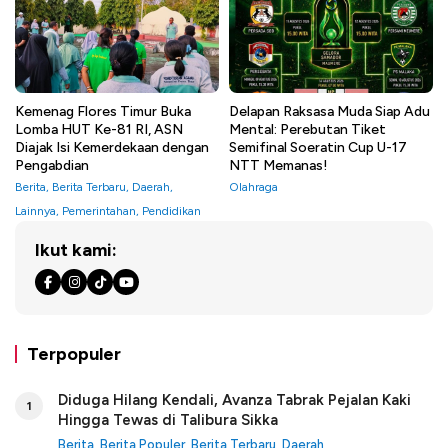
Kemenag Flores Timur Buka
Delapan Raksasa Muda Siap Adu
Lomba HUT Ke-81 RI, ASN
Mental: Perebutan Tiket
Diajak Isi Kemerdekaan dengan
Semifinal Soeratin Cup U-17
Pengabdian
NTT Memanas!
Berita
,
Berita Terbaru
,
Daerah
,
Olahraga
Lainnya
,
Pemerintahan
,
Pendidikan
Ikut kami:
Terpopuler
Diduga Hilang Kendali, Avanza Tabrak Pejalan Kaki
1
Hingga Tewas di Talibura Sikka
Berita
,
Berita Populer
,
Berita Terbaru
,
Daerah