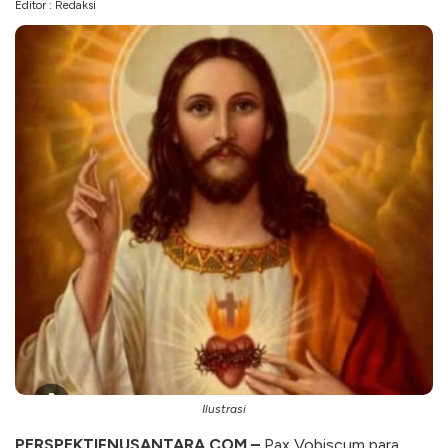
Editor : Redaksi
Ilustrasi
PERSPEKTIFNUSANTARA.COM –
Pax Vobiscum para