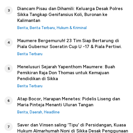
Diancam Pisau dan Dihamili: Keluarga Desak Polres
3
Sikka Tangkap Genifansius Koli, Buronan ke
Kalimantan
Berita
,
Berita Terbaru
,
Hukum & Kriminal
Maumere Bergemuruh! 23 Tim Siap Bertarung di
4
Piala Gubernur Soeratin Cup U -17 & Piala Pertiwi.
Berita Terbaru
Menelusuri Sejarah Yapenthom Maumere: Buah
5
Pemikiran Raja Don Thomas untuk Kemajuan
Pendidikan di Sikka
Berita Terbaru
Atap Bocor, Harapan Menetes: Pidelis Liseng dan
6
Maria Pinteja Menanti Uluran Tangan
Berita
,
Daerah
,
Headline
Saver dan Vinsen saling ‘Tipu’ di Persidangan, Kuasa
7
Hukum Almarhumah Noni di Sikka Desak Penggunaan