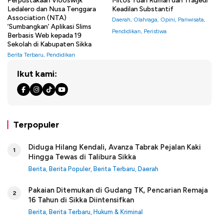
Perpustakaan Vlooswijk
Mitos Tuan Rumah dan Tragedi
Ledalero dan Nusa Tenggara
Keadilan Substantif
Association (NTA)
Daerah
,
Olahraga
,
Opini
,
Pariwisata
,
‘Sumbangkan’ Aplikasi Slims
Pendidikan
,
Peristiwa
Berbasis Web kepada 19
Sekolah di Kabupaten Sikka
Berita Terbaru
,
Pendidikan
Ikut kami:
Terpopuler
Diduga Hilang Kendali, Avanza Tabrak Pejalan Kaki
1
Hingga Tewas di Talibura Sikka
Berita
,
Berita Populer
,
Berita Terbaru
,
Daerah
Pakaian Ditemukan di Gudang TK, Pencarian Remaja
2
16 Tahun di Sikka Diintensifkan
Berita
,
Berita Terbaru
,
Hukum & Kriminal