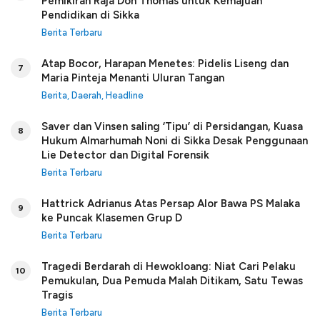
Pemikiran Raja Don Thomas untuk Kemajuan
Pendidikan di Sikka
Berita Terbaru
Atap Bocor, Harapan Menetes: Pidelis Liseng dan
7
Maria Pinteja Menanti Uluran Tangan
Berita
,
Daerah
,
Headline
Saver dan Vinsen saling ‘Tipu’ di Persidangan, Kuasa
8
Hukum Almarhumah Noni di Sikka Desak Penggunaan
Lie Detector dan Digital Forensik
Berita Terbaru
Hattrick Adrianus Atas Persap Alor Bawa PS Malaka
9
ke Puncak Klasemen Grup D
Berita Terbaru
Tragedi Berdarah di Hewokloang: Niat Cari Pelaku
10
Pemukulan, Dua Pemuda Malah Ditikam, Satu Tewas
Tragis
Berita Terbaru