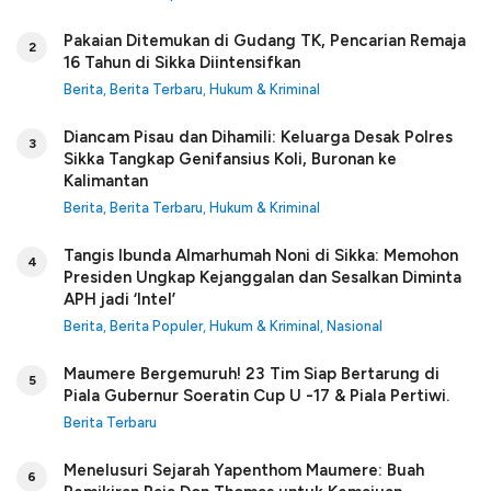
Pakaian Ditemukan di Gudang TK, Pencarian Remaja
2
16 Tahun di Sikka Diintensifkan
Berita
,
Berita Terbaru
,
Hukum & Kriminal
Diancam Pisau dan Dihamili: Keluarga Desak Polres
3
Sikka Tangkap Genifansius Koli, Buronan ke
Kalimantan
Berita
,
Berita Terbaru
,
Hukum & Kriminal
Tangis Ibunda Almarhumah Noni di Sikka: Memohon
4
Presiden Ungkap Kejanggalan dan Sesalkan Diminta
APH jadi ‘Intel’
Berita
,
Berita Populer
,
Hukum & Kriminal
,
Nasional
Maumere Bergemuruh! 23 Tim Siap Bertarung di
5
Piala Gubernur Soeratin Cup U -17 & Piala Pertiwi.
Berita Terbaru
Menelusuri Sejarah Yapenthom Maumere: Buah
6