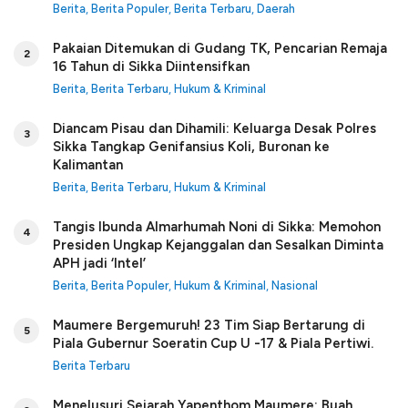
Berita
,
Berita Populer
,
Berita Terbaru
,
Daerah
Pakaian Ditemukan di Gudang TK, Pencarian Remaja
2
16 Tahun di Sikka Diintensifkan
Berita
,
Berita Terbaru
,
Hukum & Kriminal
Diancam Pisau dan Dihamili: Keluarga Desak Polres
3
Sikka Tangkap Genifansius Koli, Buronan ke
Kalimantan
Berita
,
Berita Terbaru
,
Hukum & Kriminal
Tangis Ibunda Almarhumah Noni di Sikka: Memohon
4
Presiden Ungkap Kejanggalan dan Sesalkan Diminta
APH jadi ‘Intel’
Berita
,
Berita Populer
,
Hukum & Kriminal
,
Nasional
Maumere Bergemuruh! 23 Tim Siap Bertarung di
5
Piala Gubernur Soeratin Cup U -17 & Piala Pertiwi.
Berita Terbaru
Menelusuri Sejarah Yapenthom Maumere: Buah