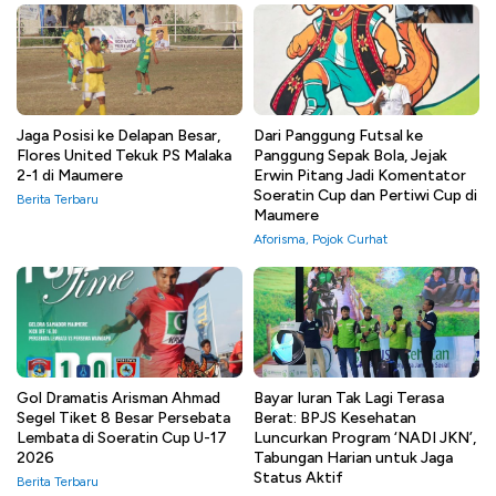
Jaga Posisi ke Delapan Besar,
Dari Panggung Futsal ke
Flores United Tekuk PS Malaka
Panggung Sepak Bola, Jejak
2-1 di Maumere
Erwin Pitang Jadi Komentator
Soeratin Cup dan Pertiwi Cup di
Berita Terbaru
Maumere
Aforisma
,
Pojok Curhat
Gol Dramatis Arisman Ahmad
Bayar Iuran Tak Lagi Terasa
Segel Tiket 8 Besar Persebata
Berat: BPJS Kesehatan
Lembata di Soeratin Cup U-17
Luncurkan Program ‘NADI JKN’,
2026
Tabungan Harian untuk Jaga
Status Aktif
Berita Terbaru