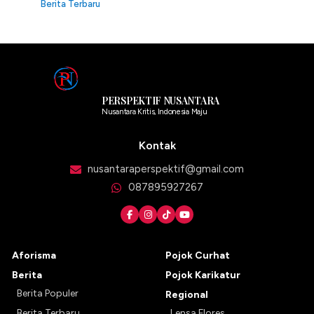
Berita Terbaru
PERSPEKTIF NUSANTARA
Nusantara Kritis, Indonesia Maju
Kontak
nusantaraperspektif@gmail.com
087895927267
Aforisma
Pojok Curhat
Berita
Pojok Karikatur
Berita Populer
Regional
Berita Terbaru
Lensa Flores