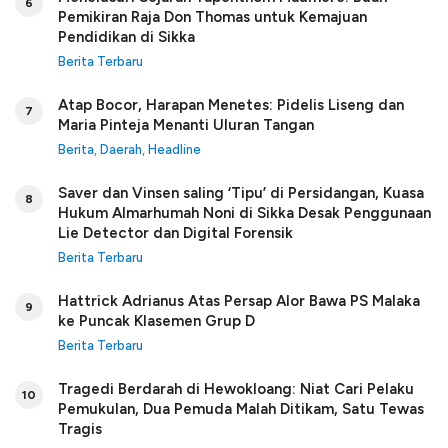
6
Pemikiran Raja Don Thomas untuk Kemajuan
Pendidikan di Sikka
Berita Terbaru
Atap Bocor, Harapan Menetes: Pidelis Liseng dan
7
Maria Pinteja Menanti Uluran Tangan
Berita
,
Daerah
,
Headline
Saver dan Vinsen saling ‘Tipu’ di Persidangan, Kuasa
8
Hukum Almarhumah Noni di Sikka Desak Penggunaan
Lie Detector dan Digital Forensik
Berita Terbaru
Hattrick Adrianus Atas Persap Alor Bawa PS Malaka
9
ke Puncak Klasemen Grup D
Berita Terbaru
Tragedi Berdarah di Hewokloang: Niat Cari Pelaku
10
Pemukulan, Dua Pemuda Malah Ditikam, Satu Tewas
Tragis