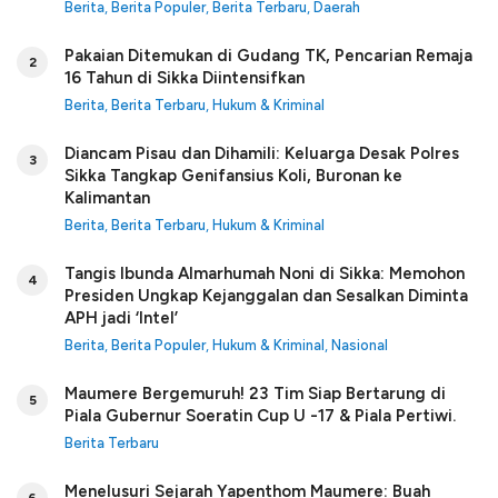
Berita
,
Berita Populer
,
Berita Terbaru
,
Daerah
Pakaian Ditemukan di Gudang TK, Pencarian Remaja
2
16 Tahun di Sikka Diintensifkan
Berita
,
Berita Terbaru
,
Hukum & Kriminal
Diancam Pisau dan Dihamili: Keluarga Desak Polres
3
Sikka Tangkap Genifansius Koli, Buronan ke
Kalimantan
Berita
,
Berita Terbaru
,
Hukum & Kriminal
Tangis Ibunda Almarhumah Noni di Sikka: Memohon
4
Presiden Ungkap Kejanggalan dan Sesalkan Diminta
APH jadi ‘Intel’
Berita
,
Berita Populer
,
Hukum & Kriminal
,
Nasional
Maumere Bergemuruh! 23 Tim Siap Bertarung di
5
Piala Gubernur Soeratin Cup U -17 & Piala Pertiwi.
Berita Terbaru
Menelusuri Sejarah Yapenthom Maumere: Buah