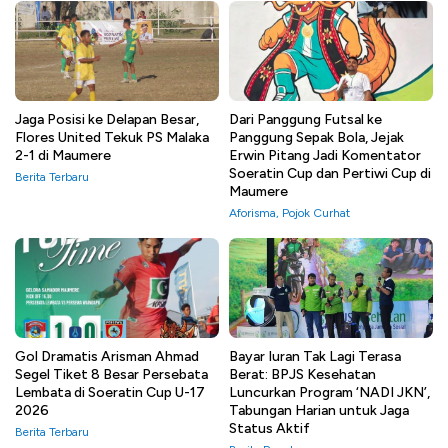
Jaga Posisi ke Delapan Besar,
Dari Panggung Futsal ke
Flores United Tekuk PS Malaka
Panggung Sepak Bola, Jejak
2-1 di Maumere
Erwin Pitang Jadi Komentator
Soeratin Cup dan Pertiwi Cup di
Berita Terbaru
Maumere
Aforisma
,
Pojok Curhat
Gol Dramatis Arisman Ahmad
Bayar Iuran Tak Lagi Terasa
Segel Tiket 8 Besar Persebata
Berat: BPJS Kesehatan
Lembata di Soeratin Cup U-17
Luncurkan Program ‘NADI JKN’,
2026
Tabungan Harian untuk Jaga
Status Aktif
Berita Terbaru