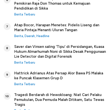
6
Pemikiran Raja Don Thomas untuk Kemajuan
Pendidikan di Sikka
Berita Terbaru
Atap Bocor, Harapan Menetes: Pidelis Liseng dan
7
Maria Pinteja Menanti Uluran Tangan
Berita
,
Daerah
,
Headline
Saver dan Vinsen saling ‘Tipu’ di Persidangan, Kuasa
8
Hukum Almarhumah Noni di Sikka Desak Penggunaan
Lie Detector dan Digital Forensik
Berita Terbaru
Hattrick Adrianus Atas Persap Alor Bawa PS Malaka
9
ke Puncak Klasemen Grup D
Berita Terbaru
Tragedi Berdarah di Hewokloang: Niat Cari Pelaku
10
Pemukulan, Dua Pemuda Malah Ditikam, Satu Tewas
Tragis