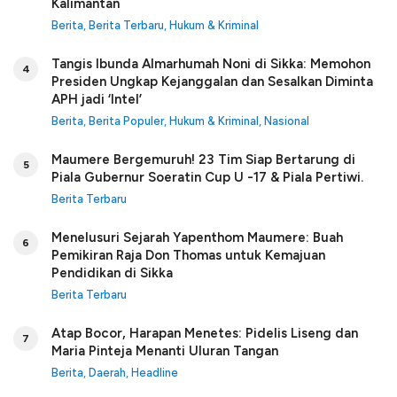
Kalimantan
Berita
,
Berita Terbaru
,
Hukum & Kriminal
Tangis Ibunda Almarhumah Noni di Sikka: Memohon
4
Presiden Ungkap Kejanggalan dan Sesalkan Diminta
APH jadi ‘Intel’
Berita
,
Berita Populer
,
Hukum & Kriminal
,
Nasional
Maumere Bergemuruh! 23 Tim Siap Bertarung di
5
Piala Gubernur Soeratin Cup U -17 & Piala Pertiwi.
Berita Terbaru
Menelusuri Sejarah Yapenthom Maumere: Buah
6
Pemikiran Raja Don Thomas untuk Kemajuan
Pendidikan di Sikka
Berita Terbaru
Atap Bocor, Harapan Menetes: Pidelis Liseng dan
7
Maria Pinteja Menanti Uluran Tangan
Berita
,
Daerah
,
Headline