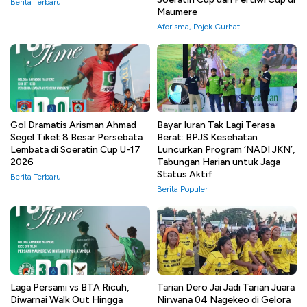
Berita Terbaru
Maumere
Aforisma
,
Pojok Curhat
Gol Dramatis Arisman Ahmad
Bayar Iuran Tak Lagi Terasa
Segel Tiket 8 Besar Persebata
Berat: BPJS Kesehatan
Lembata di Soeratin Cup U-17
Luncurkan Program ‘NADI JKN’,
2026
Tabungan Harian untuk Jaga
Status Aktif
Berita Terbaru
Berita Populer
Laga Persami vs BTA Ricuh,
Tarian Dero Jai Jadi Tarian Juara
Diwarnai Walk Out Hingga
Nirwana 04 Nagekeo di Gelora