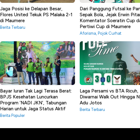
Jaga Posisi ke Delapan Besar,
Dari Panggung Futsal ke P
Flores United Tekuk PS Malaka 2-1
Sepak Bola, Jejak Erwin Pita
di Maumere
Komentator Soeratin Cup d
Pertiwi Cup di Maumere
Berita Terbaru
Aforisma
,
Pojok Curhat
Bayar Iuran Tak Lagi Terasa Berat:
Laga Persami vs BTA Ricuh,
BPJS Kesehatan Luncurkan
Diwarnai Walk Out Hingga N
Program ‘NADI JKN’, Tabungan
Adu Jotos
Harian untuk Jaga Status Aktif
Berita Terbaru
Berita Populer