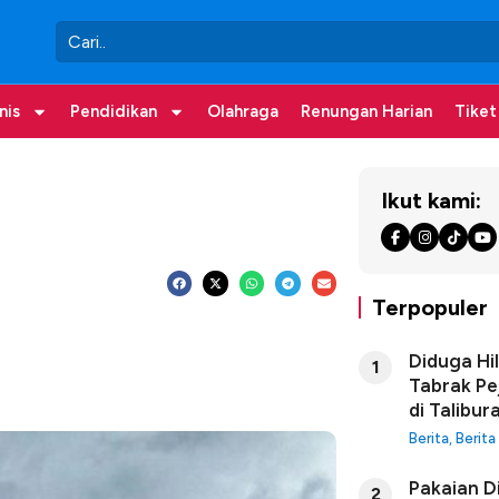
nis
Pendidikan
Olahraga
Renungan Harian
Tiket
Ikut kami:
Terpopuler
Diduga Hi
1
Tabrak Pe
di Talibur
Berita
,
Berita
Pakaian D
2