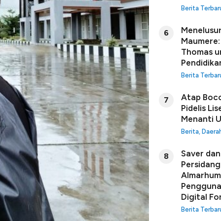
Berita Terbar
Menelusur
6
Maumere: 
Thomas u
Pendidikan
Berita Terbar
Atap Boco
7
Pidelis Li
Menanti U
Berita
,
Daera
Saver dan 
8
Persidang
Almarhuma
Penggunaa
Digital Fo
Berita Terbar