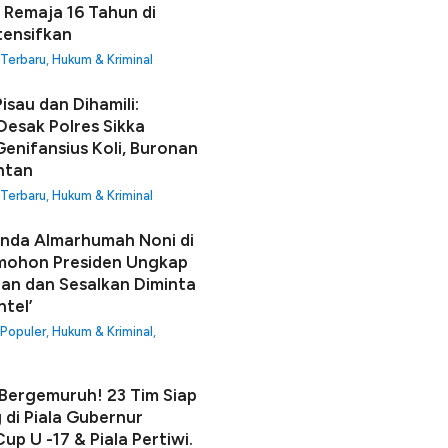
 Remaja 16 Tahun di
tensifkan
 Terbaru
,
Hukum & Kriminal
isau dan Dihamili:
Desak Polres Sikka
enifansius Koli, Buronan
ntan
 Terbaru
,
Hukum & Kriminal
unda Almarhumah Noni di
mohon Presiden Ungkap
an dan Sesalkan Diminta
ntel’
 Populer
,
Hukum & Kriminal
,
ergemuruh! 23 Tim Siap
 di Piala Gubernur
up U -17 & Piala Pertiwi.