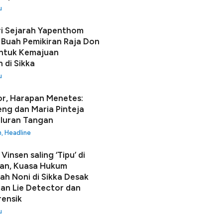
u
i Sejarah Yapenthom
Buah Pemikiran Raja Don
ntuk Kemajuan
 di Sikka
u
r, Harapan Menetes:
seng dan Maria Pinteja
luran Tangan
h
,
Headline
Vinsen saling ‘Tipu’ di
an, Kuasa Hukum
h Noni di Sikka Desak
n Lie Detector dan
rensik
u