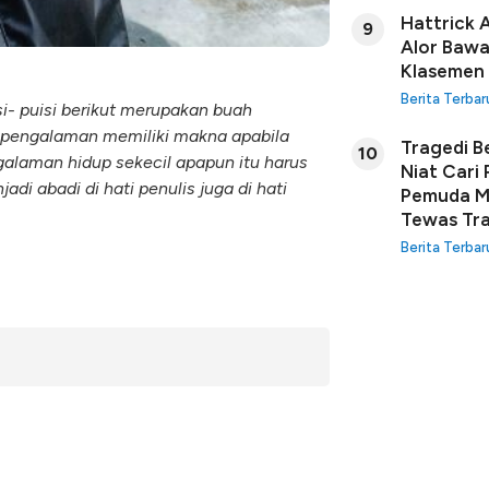
Hattrick 
9
Alor Bawa
Klasemen
Berita Terbar
- puisi berikut merupakan buah
 pengalaman memiliki makna apabila
Tragedi B
10
pengalaman hidup sekecil apapun itu harus
Niat Cari
di abadi di hati penulis juga di hati
Pemuda Ma
Tewas Tra
Berita Terbar