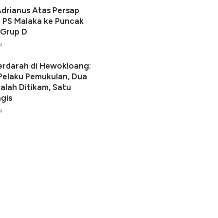
Adrianus Atas Persap
 PS Malaka ke Puncak
 Grup D
u
erdarah di Hewokloang:
 Pelaku Pemukulan, Dua
lah Ditikam, Satu
gis
u