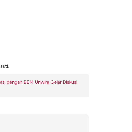
asti.
i dengan BEM Unwira Gelar Diskusi