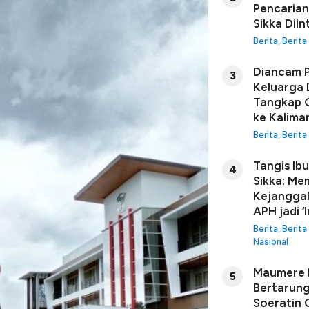
Pencarian
Sikka Diin
Berita
,
Berita
Diancam P
3
Keluarga 
Tangkap G
ke Kalima
Berita
,
Berita
Tangis Ib
4
Sikka: Me
Kejanggal
APH jadi ‘I
Berita
,
Berita
Nasional
Maumere B
5
Bertarung
Soeratin C