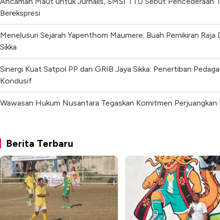
Ancaman Maut untuk Jurnalis, SMSI TTU Sebut Pencederaan T
Berekspresi
Menelusuri Sejarah Yapenthom Maumere: Buah Pemikiran Raja
Sikka
Sinergi Kuat Satpol PP dan GRIB Jaya Sikka: Penertiban Pedaga
Kondusif
Wawasan Hukum Nusantara Tegaskan Komitmen Perjuangkan K
Berita Terbaru