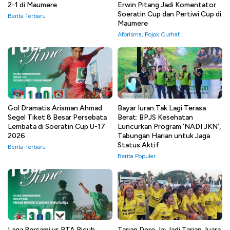
2-1 di Maumere
Erwin Pitang Jadi Komentator
Soeratin Cup dan Pertiwi Cup di
Berita Terbaru
Maumere
Aforisma
,
Pojok Curhat
Gol Dramatis Arisman Ahmad
Bayar Iuran Tak Lagi Terasa
Segel Tiket 8 Besar Persebata
Berat: BPJS Kesehatan
Lembata di Soeratin Cup U-17
Luncurkan Program ‘NADI JKN’,
2026
Tabungan Harian untuk Jaga
Status Aktif
Berita Terbaru
Berita Populer
Laga Persami vs BTA Ricuh,
Tarian Dero Jai Jadi Tarian Juara