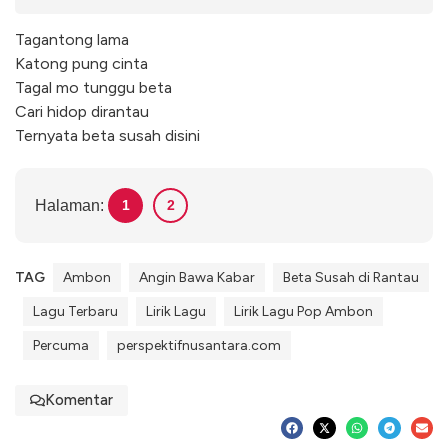
Tagantong lama
Katong pung cinta
Tagal mo tunggu beta
Cari hidop dirantau
Ternyata beta susah disini
Halaman:
1
2
TAG
Ambon
Angin Bawa Kabar
Beta Susah di Rantau
Lagu Terbaru
Lirik Lagu
Lirik Lagu Pop Ambon
Percuma
perspektifnusantara.com
Komentar