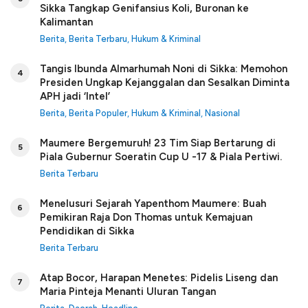
Sikka Tangkap Genifansius Koli, Buronan ke
Kalimantan
Berita
,
Berita Terbaru
,
Hukum & Kriminal
Tangis Ibunda Almarhumah Noni di Sikka: Memohon
4
Presiden Ungkap Kejanggalan dan Sesalkan Diminta
APH jadi ‘Intel’
Berita
,
Berita Populer
,
Hukum & Kriminal
,
Nasional
Maumere Bergemuruh! 23 Tim Siap Bertarung di
5
Piala Gubernur Soeratin Cup U -17 & Piala Pertiwi.
Berita Terbaru
Menelusuri Sejarah Yapenthom Maumere: Buah
6
Pemikiran Raja Don Thomas untuk Kemajuan
Pendidikan di Sikka
Berita Terbaru
Atap Bocor, Harapan Menetes: Pidelis Liseng dan
7
Maria Pinteja Menanti Uluran Tangan