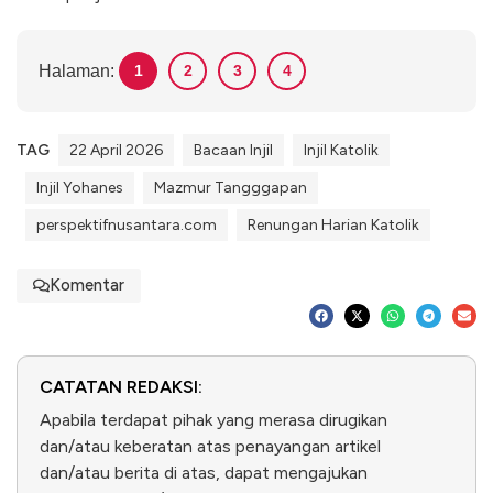
Halaman:
1
2
3
4
TAG
22 April 2026
Bacaan Injil
Injil Katolik
Injil Yohanes
Mazmur Tangggapan
perspektifnusantara.com
Renungan Harian Katolik
Komentar
CATATAN REDAKSI:
Apabila terdapat pihak yang merasa dirugikan
dan/atau keberatan atas penayangan artikel
dan/atau berita di atas, dapat mengajukan