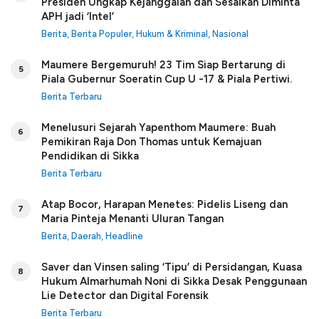
Presiden Ungkap Kejanggalan dan Sesalkan Diminta
APH jadi ‘Intel’
Berita
,
Berita Populer
,
Hukum & Kriminal
,
Nasional
Maumere Bergemuruh! 23 Tim Siap Bertarung di
5
Piala Gubernur Soeratin Cup U -17 & Piala Pertiwi.
Berita Terbaru
Menelusuri Sejarah Yapenthom Maumere: Buah
6
Pemikiran Raja Don Thomas untuk Kemajuan
Pendidikan di Sikka
Berita Terbaru
Atap Bocor, Harapan Menetes: Pidelis Liseng dan
7
Maria Pinteja Menanti Uluran Tangan
Berita
,
Daerah
,
Headline
Saver dan Vinsen saling ‘Tipu’ di Persidangan, Kuasa
8
Hukum Almarhumah Noni di Sikka Desak Penggunaan
Lie Detector dan Digital Forensik
Berita Terbaru