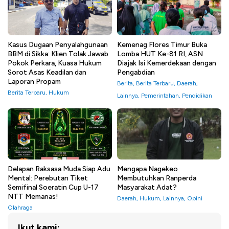
Kasus Dugaan Penyalahgunaan
Kemenag Flores Timur Buka
BBM di Sikka: Klien Tolak Jawab
Lomba HUT Ke-81 RI, ASN
Pokok Perkara, Kuasa Hukum
Diajak Isi Kemerdekaan dengan
Sorot Asas Keadilan dan
Pengabdian
Laporan Propam
Berita
,
Berita Terbaru
,
Daerah
,
Berita Terbaru
,
Hukum
Lainnya
,
Pemerintahan
,
Pendidikan
Delapan Raksasa Muda Siap Adu
Mengapa Nagekeo
Mental: Perebutan Tiket
Membutuhkan Ranperda
Semifinal Soeratin Cup U-17
Masyarakat Adat?
NTT Memanas!
Daerah
,
Hukum
,
Lainnya
,
Opini
Olahraga
Ikut kami: