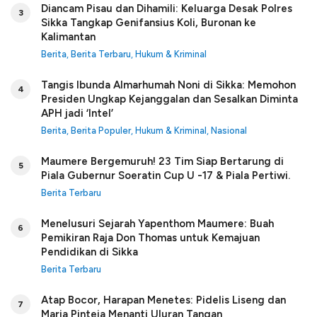
Diancam Pisau dan Dihamili: Keluarga Desak Polres
3
Sikka Tangkap Genifansius Koli, Buronan ke
Kalimantan
Berita
,
Berita Terbaru
,
Hukum & Kriminal
Tangis Ibunda Almarhumah Noni di Sikka: Memohon
4
Presiden Ungkap Kejanggalan dan Sesalkan Diminta
APH jadi ‘Intel’
Berita
,
Berita Populer
,
Hukum & Kriminal
,
Nasional
Maumere Bergemuruh! 23 Tim Siap Bertarung di
5
Piala Gubernur Soeratin Cup U -17 & Piala Pertiwi.
Berita Terbaru
Menelusuri Sejarah Yapenthom Maumere: Buah
6
Pemikiran Raja Don Thomas untuk Kemajuan
Pendidikan di Sikka
Berita Terbaru
Atap Bocor, Harapan Menetes: Pidelis Liseng dan
7
Maria Pinteja Menanti Uluran Tangan