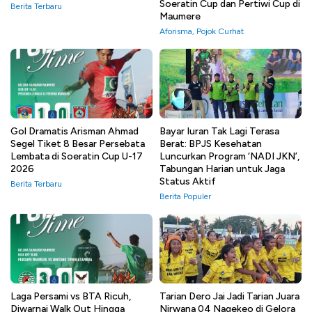
Soeratin Cup dan Pertiwi Cup di
Berita Terbaru
Maumere
Aforisma
,
Pojok Curhat
Gol Dramatis Arisman Ahmad
Bayar Iuran Tak Lagi Terasa
Segel Tiket 8 Besar Persebata
Berat: BPJS Kesehatan
Lembata di Soeratin Cup U-17
Luncurkan Program ‘NADI JKN’,
2026
Tabungan Harian untuk Jaga
Status Aktif
Berita Terbaru
Berita Populer
Laga Persami vs BTA Ricuh,
Tarian Dero Jai Jadi Tarian Juara
Diwarnai Walk Out Hingga
Nirwana 04 Nagekeo di Gelora