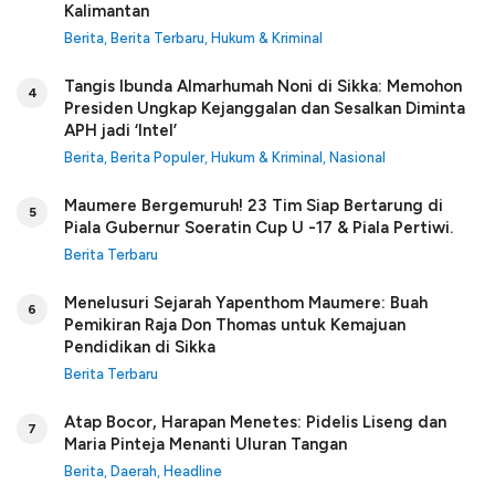
Kalimantan
Berita
,
Berita Terbaru
,
Hukum & Kriminal
Tangis Ibunda Almarhumah Noni di Sikka: Memohon
4
Presiden Ungkap Kejanggalan dan Sesalkan Diminta
APH jadi ‘Intel’
Berita
,
Berita Populer
,
Hukum & Kriminal
,
Nasional
Maumere Bergemuruh! 23 Tim Siap Bertarung di
5
Piala Gubernur Soeratin Cup U -17 & Piala Pertiwi.
Berita Terbaru
Menelusuri Sejarah Yapenthom Maumere: Buah
6
Pemikiran Raja Don Thomas untuk Kemajuan
Pendidikan di Sikka
Berita Terbaru
Atap Bocor, Harapan Menetes: Pidelis Liseng dan
7
Maria Pinteja Menanti Uluran Tangan
Berita
,
Daerah
,
Headline