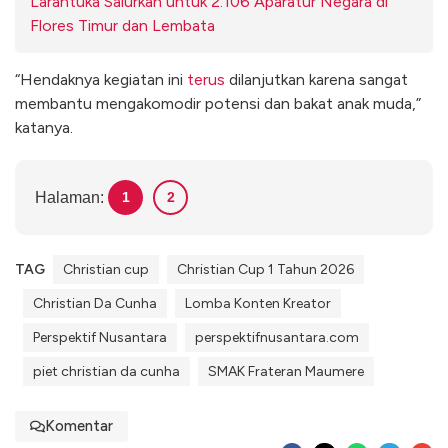
Larantuka Salurkan untuk 2.106 Aparatur Negara di
Flores Timur dan Lembata
“Hendaknya kegiatan ini
terus
dilanjutkan karena sangat
membantu mengakomodir potensi dan bakat anak muda,”
katanya.
Halaman:
1
2
TAG
Christian cup
Christian Cup 1 Tahun 2026
Christian Da Cunha
Lomba Konten Kreator
Perspektif Nusantara
perspektifnusantara.com
piet christian da cunha
SMAK Frateran Maumere
Komentar