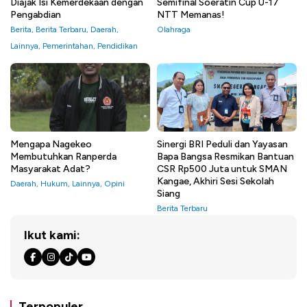
Diajak Isi Kemerdekaan dengan
Semifinal Soeratin Cup U-17
Pengabdian
NTT Memanas!
Berita
,
Berita Terbaru
,
Daerah
,
Olahraga
Lainnya
,
Pemerintahan
,
Pendidikan
Mengapa Nagekeo
Sinergi BRI Peduli dan Yayasan
Membutuhkan Ranperda
Bapa Bangsa Resmikan Bantuan
Masyarakat Adat?
CSR Rp500 Juta untuk SMAN
Kangae, Akhiri Sesi Sekolah
Daerah
,
Hukum
,
Lainnya
,
Opini
Siang
Berita Terbaru
Ikut kami:
Terpopuler