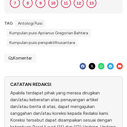
7
8
9
10
11
12
13
TAG
Antologi Puisi
Kumpulan puisi Aprianus Gregorian Bahtera
Kumpulan puisi perspektifnusantara
Komentar
CATATAN REDAKSI:
Apabila terdapat pihak yang merasa dirugikan
dan/atau keberatan atas penayangan artikel
dan/atau berita di atas, dapat mengajukan
sanggahan dan/atau koreksi kepada Redaksi kami.
Koreksi tersebut dapat disampaikan sesuai dengan
ketentuan Pasal 1 ayat (11) dan (12) Undang-Undang