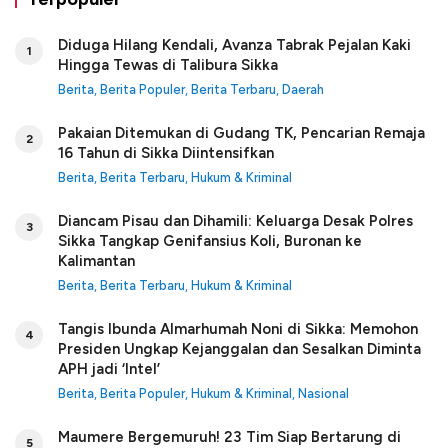
Diduga Hilang Kendali, Avanza Tabrak Pejalan Kaki
1
Hingga Tewas di Talibura Sikka
Berita
,
Berita Populer
,
Berita Terbaru
,
Daerah
Pakaian Ditemukan di Gudang TK, Pencarian Remaja
2
16 Tahun di Sikka Diintensifkan
Berita
,
Berita Terbaru
,
Hukum & Kriminal
Diancam Pisau dan Dihamili: Keluarga Desak Polres
3
Sikka Tangkap Genifansius Koli, Buronan ke
Kalimantan
Berita
,
Berita Terbaru
,
Hukum & Kriminal
Tangis Ibunda Almarhumah Noni di Sikka: Memohon
4
Presiden Ungkap Kejanggalan dan Sesalkan Diminta
APH jadi ‘Intel’
Berita
,
Berita Populer
,
Hukum & Kriminal
,
Nasional
Maumere Bergemuruh! 23 Tim Siap Bertarung di
5