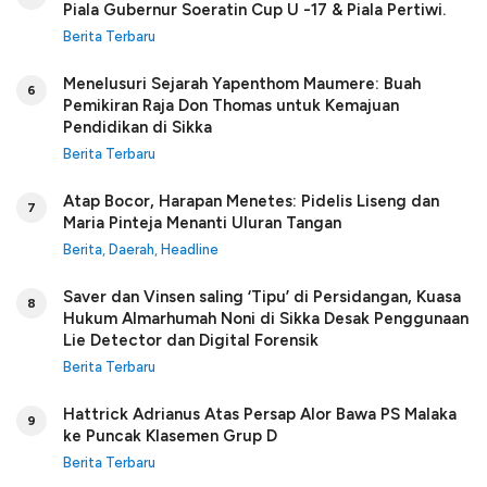
Piala Gubernur Soeratin Cup U -17 & Piala Pertiwi.
Berita Terbaru
Menelusuri Sejarah Yapenthom Maumere: Buah
6
Pemikiran Raja Don Thomas untuk Kemajuan
Pendidikan di Sikka
Berita Terbaru
Atap Bocor, Harapan Menetes: Pidelis Liseng dan
7
Maria Pinteja Menanti Uluran Tangan
Berita
,
Daerah
,
Headline
Saver dan Vinsen saling ‘Tipu’ di Persidangan, Kuasa
8
Hukum Almarhumah Noni di Sikka Desak Penggunaan
Lie Detector dan Digital Forensik
Berita Terbaru
Hattrick Adrianus Atas Persap Alor Bawa PS Malaka
9
ke Puncak Klasemen Grup D
Berita Terbaru