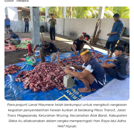
Editor : Redaksi
Para prajurit Lanal Maumere telah berkumpul untuk mengikuti rangkaian
kegiatan penyembelihan hewan kurban di belakang Mess Transit, Jalan
Trans Magepanda, Kelurahan Wuring, Kecamatan Alok Barat, Kabupaten
Sikka itu dilaksanakan dalam rangka memperingati Hari Raya Idul Adha
1447 Hijriah.