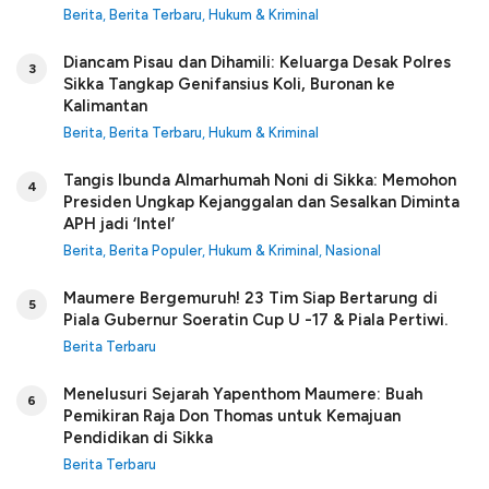
Berita
,
Berita Terbaru
,
Hukum & Kriminal
Diancam Pisau dan Dihamili: Keluarga Desak Polres
3
Sikka Tangkap Genifansius Koli, Buronan ke
Kalimantan
Berita
,
Berita Terbaru
,
Hukum & Kriminal
Tangis Ibunda Almarhumah Noni di Sikka: Memohon
4
Presiden Ungkap Kejanggalan dan Sesalkan Diminta
APH jadi ‘Intel’
Berita
,
Berita Populer
,
Hukum & Kriminal
,
Nasional
Maumere Bergemuruh! 23 Tim Siap Bertarung di
5
Piala Gubernur Soeratin Cup U -17 & Piala Pertiwi.
Berita Terbaru
Menelusuri Sejarah Yapenthom Maumere: Buah
6
Pemikiran Raja Don Thomas untuk Kemajuan
Pendidikan di Sikka
Berita Terbaru