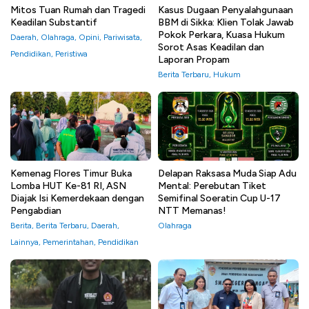
Mitos Tuan Rumah dan Tragedi
Kasus Dugaan Penyalahgunaan
Keadilan Substantif
BBM di Sikka: Klien Tolak Jawab
Pokok Perkara, Kuasa Hukum
Daerah
,
Olahraga
,
Opini
,
Pariwisata
,
Sorot Asas Keadilan dan
Pendidikan
,
Peristiwa
Laporan Propam
Berita Terbaru
,
Hukum
Kemenag Flores Timur Buka
Delapan Raksasa Muda Siap Adu
Lomba HUT Ke-81 RI, ASN
Mental: Perebutan Tiket
Diajak Isi Kemerdekaan dengan
Semifinal Soeratin Cup U-17
Pengabdian
NTT Memanas!
Berita
,
Berita Terbaru
,
Daerah
,
Olahraga
Lainnya
,
Pemerintahan
,
Pendidikan