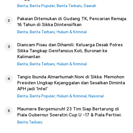
Berita
,
Berita Populer
,
Berita Terbaru
,
Daerah
Pakaian Ditemukan di Gudang TK, Pencarian Remaja
2
16 Tahun di Sikka Diintensifkan
Berita
,
Berita Terbaru
,
Hukum & Kriminal
Diancam Pisau dan Dihamili: Keluarga Desak Polres
3
Sikka Tangkap Genifansius Koli, Buronan ke
Kalimantan
Berita
,
Berita Terbaru
,
Hukum & Kriminal
Tangis Ibunda Almarhumah Noni di Sikka: Memohon
4
Presiden Ungkap Kejanggalan dan Sesalkan Diminta
APH jadi ‘Intel’
Berita
,
Berita Populer
,
Hukum & Kriminal
,
Nasional
Maumere Bergemuruh! 23 Tim Siap Bertarung di
5
Piala Gubernur Soeratin Cup U -17 & Piala Pertiwi.
Berita Terbaru