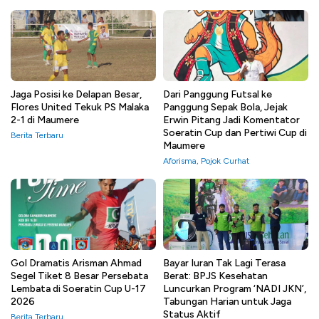
Jaga Posisi ke Delapan Besar,
Dari Panggung Futsal ke
Flores United Tekuk PS Malaka
Panggung Sepak Bola, Jejak
2-1 di Maumere
Erwin Pitang Jadi Komentator
Soeratin Cup dan Pertiwi Cup di
Berita Terbaru
Maumere
Aforisma
,
Pojok Curhat
Gol Dramatis Arisman Ahmad
Bayar Iuran Tak Lagi Terasa
Segel Tiket 8 Besar Persebata
Berat: BPJS Kesehatan
Lembata di Soeratin Cup U-17
Luncurkan Program ‘NADI JKN’,
2026
Tabungan Harian untuk Jaga
Status Aktif
Berita Terbaru