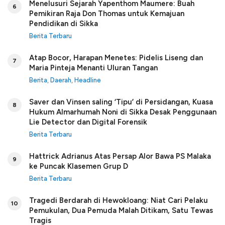
Menelusuri Sejarah Yapenthom Maumere: Buah
6
Pemikiran Raja Don Thomas untuk Kemajuan
Pendidikan di Sikka
Berita Terbaru
Atap Bocor, Harapan Menetes: Pidelis Liseng dan
7
Maria Pinteja Menanti Uluran Tangan
Berita
,
Daerah
,
Headline
Saver dan Vinsen saling ‘Tipu’ di Persidangan, Kuasa
8
Hukum Almarhumah Noni di Sikka Desak Penggunaan
Lie Detector dan Digital Forensik
Berita Terbaru
Hattrick Adrianus Atas Persap Alor Bawa PS Malaka
9
ke Puncak Klasemen Grup D
Berita Terbaru
Tragedi Berdarah di Hewokloang: Niat Cari Pelaku
10
Pemukulan, Dua Pemuda Malah Ditikam, Satu Tewas
Tragis