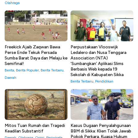
Olahraga
Freekick Ajaib Zaqwan Bawa
Perpustakaan Vlooswijk
Perse Ende Tekuk Persada
Ledalero dan Nusa Tenggara
Sumba Barat Daya dan Melaju ke
Association (NTA)
Semifinal!
‘Sumbangkan’ Aplikasi Slims
Berbasis Web kepada 19
Berita
,
Berita Populer
,
Berita Terbaru
,
Sekolah di Kabupaten Sikka
Daerah
Berita Terbaru
,
Pendidikan
Mitos Tuan Rumah dan Tragedi
Kasus Dugaan Penyalahgunaan
Keadilan Substantif
BBM di Sikka: Klien Tolak Jawab
Pokok Perkara, Kuasa Hukum
Daerah
,
Olahraga
,
Opini
,
Pariwisata
,