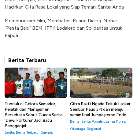
Hadirkan Cita Rasa Lokal yang Siap Temani Santai Anda
Membungkam Film, Membatasi Ruang Dialog: Nobar
“Pesta Babi” BEM IFTK Ledalero dan Solidaritas untuk
Papua
Berita Terbaru
Tunduk di Gelora Samador,
Citra Bakti Ngada Tekuk Laskar
Pelatih dan Manajemen
Sembur Paus 3-1 dan melaju
Persebata Sebut Cuaca Serta
seminfinal Jumpa perse Ende
‘Dewi Fortuna’ Jadi Batu
Berita
,
Berita Populer
,
Lensa Flores
,
Pengganjal
Olahraga
,
Regional
Berita
,
Berita Terbaru
,
Daerah
,