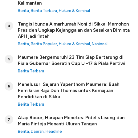
Kalimantan
Berita
,
Berita Terbaru
,
Hukum & Kriminal
Tangis Ibunda Almarhumah Noni di Sikka: Memohon
4
Presiden Ungkap Kejanggalan dan Sesalkan Diminta
APH jadi ‘Intel’
Berita
,
Berita Populer
,
Hukum & Kriminal
,
Nasional
Maumere Bergemuruh! 23 Tim Siap Bertarung di
5
Piala Gubernur Soeratin Cup U -17 & Piala Pertiwi.
Berita Terbaru
Menelusuri Sejarah Yapenthom Maumere: Buah
6
Pemikiran Raja Don Thomas untuk Kemajuan
Pendidikan di Sikka
Berita Terbaru
Atap Bocor, Harapan Menetes: Pidelis Liseng dan
7
Maria Pinteja Menanti Uluran Tangan
Berita
,
Daerah
,
Headline